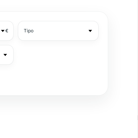
€
ista al mar