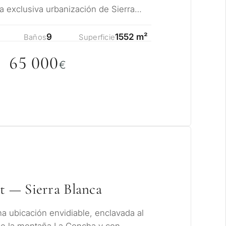
a exclusiva urbanización de Sierra
lemát…
9
1552 m²
Baños
Superficie
65
0
0
0
€
ito considera una
rbella?
et — Sierra Blanca
 residencia para mí
 ubicación envidiable, enclavada al
 de la montaña La Concha y con