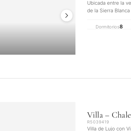
Ubicada entre la ve
de la Sierra Blanca
continentes, la jo
8
Dormitorios
Villa – Chal
R5039419
Villa de Lujo con V