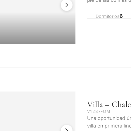
Mudanza y reside
ctaremos en 30 minutos
s y seleccionaremos
Le interesa *
espléndidas vistas
según su presupuesto,
6
Dormitorios
Desarrollo de inve
es.
Vender mi propie
SOLICITA
l • A su medida
← Atrás
Al enviar, aceptas l
Villa – Chal
V1287-OM
Una oportunidad ún
villa en primera li