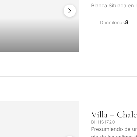
Blanca Situada en l
Blanca, en la emb
8
Dormitorios
¿Con qué propós
propiedad en Ma
onalizada de
Villa – Chal
Primera o segunda
ulta
BHHS1720
n Marbella
Presumiendo de una
pie de las colinas