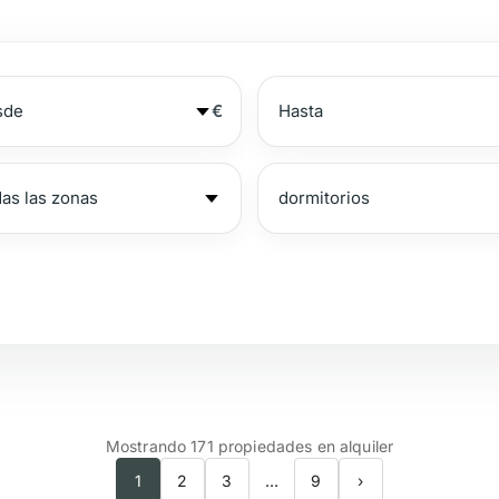
€
№
Junto a la playa
V
Mostrando 171 propiedades en alquiler
1
2
3
…
9
›