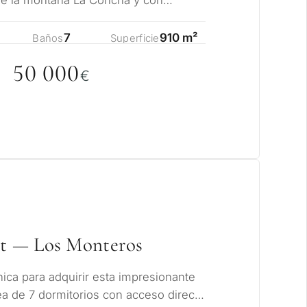
ncia permanente
 sobre el…
7
910 m²
Baños
Superficie
rsión
5
0
0
0
0
€
dad
R CONSULTA
Siguiente →
a política de privacidad
et — Los Monteros
ica para adquirir esta impresionante
nea de 7 dormitorios con acceso directo