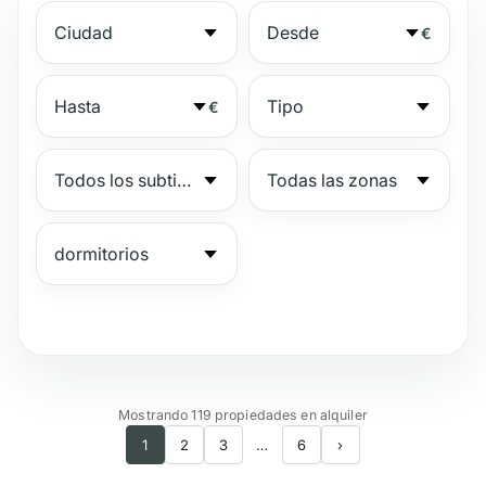
€
€
№
Mostrando 119 propiedades en alquiler
1
2
3
…
6
›
Complejo vigilado