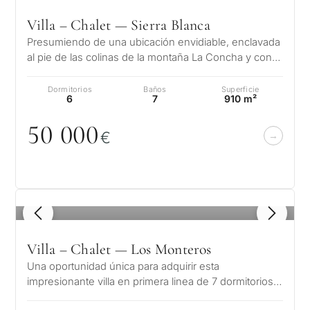
Villa – Chalet — Sierra Blanca
Presumiendo de una ubicación envidiable, enclavada
al pie de las colinas de la montaña La Concha y con
espléndidas vistas sobre el…
Dormitorios
Baños
Superficie
6
7
910 m²
5
0
0
0
0
€
1
/ 8
Villa – Chalet — Los Monteros
Una oportunidad única para adquirir esta
impresionante villa en primera linea de 7 dormitorios
con acceso directo a la playa en la…