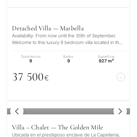
Detached Villa — Marbella
Availability: From now until the 30th of September.
Welcome to this luxury 9 bedroom villa located in the
exclusive and highly sou…
Dormitorios
Baños
Superficie
9
9
927 m²
37 5
0
0
€
1
/ 8
Villa – Chalet — The Golden Mile
Ubicada en el prestigioso enclave de La Capellanía,