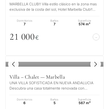
MARBELLA CLUB!! Villa estilo clásico en la zona mas
exclusiva de la costa del sol, Hotel Marbella Club!!
Urb. Marbella Country Clu…
Dormitorios
Baños
Superficie
7
7
574 m²
21
0
0
0
€
1
/ 8
Villa – Chalet — Marbella
UNA VILLA SOFISTICADA EN NUEVA ANDALUCIA
Descubra una casa totalmente renovada con
profesionales Sistemas de seguridad que incluye…
Dormitorios
Baños
Superficie
6
5
567 m²