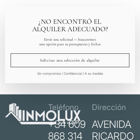
¿NO ENCONTRÓ EL
ALQUILER ADECUADO?
Envíe una solicitud — buscaremos
una opción para su presupuesto y fechas
Solicitar una selección de alquiler
Sin compromiso / Confidencial / A su medida
Teléfono
Dirección
+34 609
AVENIDA
868 314
RICARDO