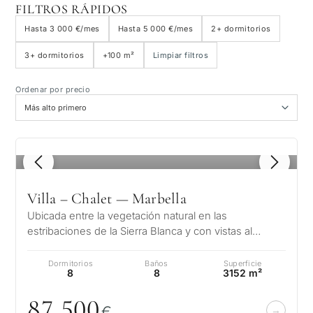
FILTROS RÁPIDOS
Junto a la playa
Hasta 3 000 €/mes
Hasta 5 000 €/mes
2+ dormitorios
3+ dormitorios
+100 m²
Limpiar filtros
Vista al mar
Ordenar por precio
Vista panorámica
Vista al campo de golf
1
/ 8
Jardín privado
Villa – Chalet — Marbella
Ubicada entre la vegetación natural en las
Con ascensor
estribaciones de la Sierra Blanca y con vistas al
Mediterráneo y 2 continentes, la joya…
Dormitorios
Baños
Superficie
Primera línea de golf
8
8
3152 m²
87 5
0
0
€
Exclusivas