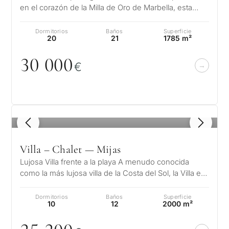
en el corazón de la Milla de Oro de Marbella, esta
magnífica finca de estilo m…
Dormitorios
Baños
Superficie
20
21
1785 m²
3
0
0
0
0
€
1
/ 8
Villa – Chalet — Mijas
Lujosa Villa frente a la playa A menudo conocida
como la más lujosa villa de la Costa del Sol, la Villa es
verdaderamente una joya…
Dormitorios
Baños
Superficie
10
12
2000 m²