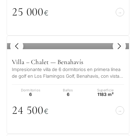
25
0
0
0
€
¿Con
1
/ 8
qué
propósit
Villa – Chalet — Benahavís
consider
Impresionante villa de 6 dormitorios en primera línea
CUESTIONARIO
una
de golf en Los Flamingos Golf, Benahavis, con vistas
panorámicas al mar. Una…
propied
Selección
Dormitorios
Baños
Superficie
6
6
1183 m²
en
personalizada
Marbella
24 5
0
0
€
de
Consulta
propiedades
Primer