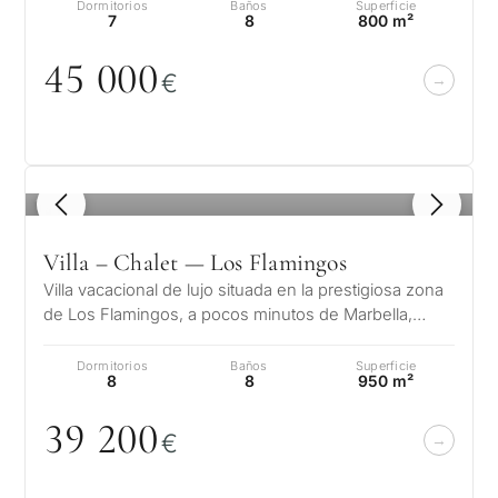
Dormitorios
Baños
Superficie
7
8
800 m²
45
0
0
0
€
1
/ 8
Villa – Chalet — Los Flamingos
Villa vacacional de lujo situada en la prestigiosa zona
de Los Flamingos, a pocos minutos de Marbella,
Puerto Banús y de algunos d…
Dormitorios
Baños
Superficie
8
8
950 m²
39 2
0
0
€