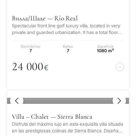
segun
en Marbella
Deja tu solicitud: te
reside
contactaremos en
Le interesa *
para m
Вилла/Шале — Río Real
30 minutos
Responda a unas
Spectacular front line golf luxury villa, located in very
preguntas y
Mudan
private and guarded urbanization. It has a total floor
Sin spam ni
seleccionaremos
✓
reside
area of 1,200 m2…
publicidad
propiedades y soluciones
perma
Sólo 1 respuesta
Dormitorios
Baños
Superficie
según su presupuesto,
✓
7
7
1080 m²
experta
objetivos y requisitos
SOLICITA
✓
Confidencial
24
0
0
0
Desarr
legales.
€
CONSULT
de
invers
Al enviar, aceptas la polí
privacidad
1 / 7
Vende
Sin compromiso •
1
/ 8
propi
Confidencial • A su medida
Villa – Chalet — Sierra Blanca
Disfruta del máximo lujo en esta exquisita villa situada
Si
←
en las prestigiosas colinas de Sierra Blanca. Diseñada
Atrás