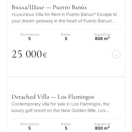
Вилла/Шале — Puerto Banús
*Luxurious Villa for Rent in Puerto Banus* Escape to
your dream getaway in the heart of Puerto Banus!
This exquisite villa offers…
Dormitorios
Baños
Superficie
5
5
806 m²
25
0
0
0
€
Detached Villa — Los Flamingos
Contemporary villa for sale in Los Flamingos, the
luxury golf resort on the New Golden Mile. Los
Flamingos is one of the most soug…
Dormitorios
Baños
Superficie
5
5
800 m²