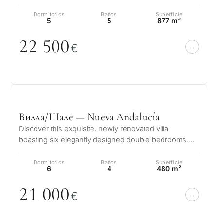
con los más altos…
Dormitorios
Baños
Superficie
5
5
877 m²
22 5
0
0
€
Вилла/Шале — Nueva Andalucía
Discover this exquisite, newly renovated villa
boasting six elegantly designed double bedrooms.
Conveniently situated just 400 met…
Dormitorios
Baños
Superficie
6
4
480 m²
21
0
0
0
€