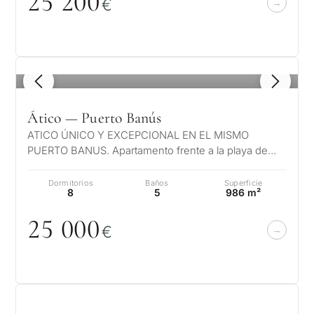
25 2
0
0
€
1
/ 8
Ático — Puerto Banús
ATICO ÚNICO Y EXCEPCIONAL EN EL MISMO
PUERTO BANUS. Apartamento frente a la playa de
lujo, Las vistas son verdaderamente únicas, e…
Dormitorios
Baños
Superficie
8
5
986 m²
25
0
0
0
€