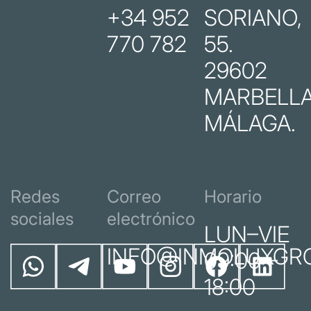
+34 952
SORIANO,
770 782
55.
29602
MARBELLA
MÁLAGA.
Redes
Correo
Horario
sociales
electrónico
LUN–VIE
INFO@INMOLUXGR
09:00 –
18:00