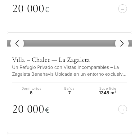
2
0
0
0
0
€
1
/ 8
Villa – Chalet — La Zagaleta
Un Refugio Privado con Vistas Incomparables – La
Zagaleta Benahavis Ubicada en un entorno exclusivo
y privilegiado, esta ext…
Dormitorios
Baños
Superficie
6
7
1348 m²
2
0
0
0
0
€