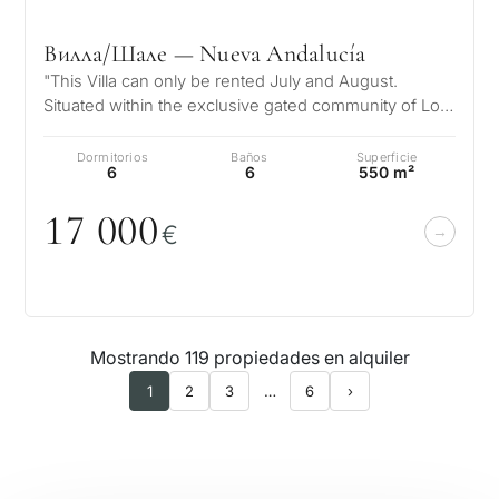
Вилла/Шале — Nueva Andalucía
"This Villa can only be rented July and August.
Situated within the exclusive gated community of Los
Olivos in Nueva Andalucí…
Dormitorios
Baños
Superficie
6
6
550 m²
17
0
0
0
€
Mostrando 119 propiedades en alquiler
1
2
3
…
6
›