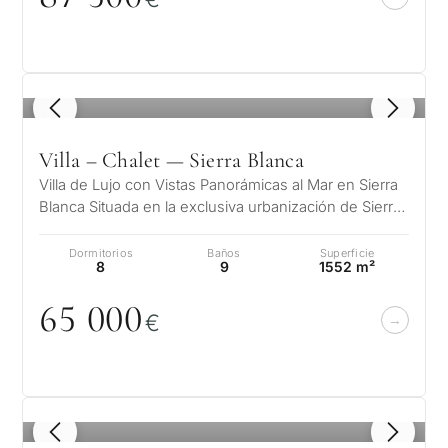
Piscina privada
1
/ 8
Más parámetros
Villa – Chalet — Sierra Blanca
Villa de Lujo con Vistas Panorámicas al Mar en Sierra
Blanca Situada en la exclusiva urbanización de Sierra
Blanca, en la emblemát…
Dormitorios
Baños
Superficie
8
9
1552 m²
65
0
0
0
€
1
/ 8