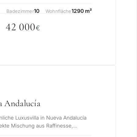
 Atalaya Rí…
10
1290 m²
Badezimmer
Wohnfläche
42
0
0
0
€
a Andalucía
liche Luxusvilla in Nueva Andalucía
fekte Mischung aus Raffinesse,
 Nur wenige…