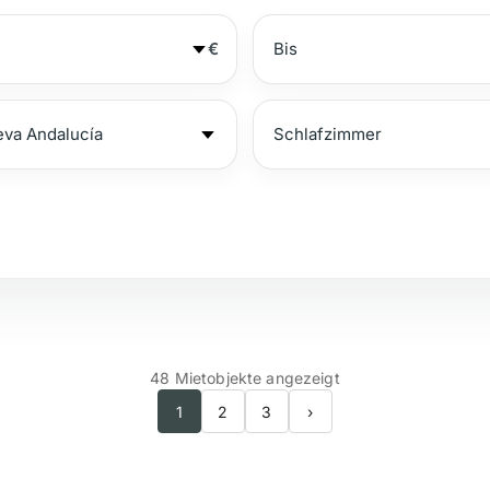
€
№
Strandnähe
M
48 Mietobjekte angezeigt
1
2
3
›
Golfplatzblick
P