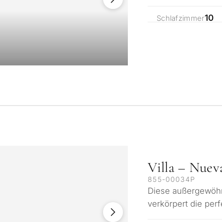
Strand Enklave von
10
Schlafzimmer
Villa – Nuev
855-00034P
Diese außergewöhn
verkörpert die per
Komfort und Lage.