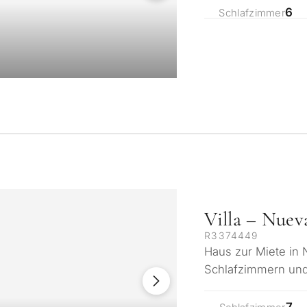
6
Schlafzimmer
Zu welchem Zwec
Villa – Nuev
Immobilie in Mar
R3374449
Haus zur Miete in 
tung
swahl in
Schlafzimmern und
Erst- oder Zweitw
Abmessungen weis
7