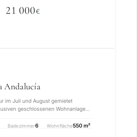
21
0
0
0
€
a Andalucía
nur im Juli und August gemietet
klusiven geschlossenen Wohnanlage
va Andalucía…
6
550 m²
Badezimmer
Wohnfläche