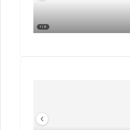
1
/ 8
FRAGEBOGEN
Persönliche
Bera
Immobilienau
Marbella