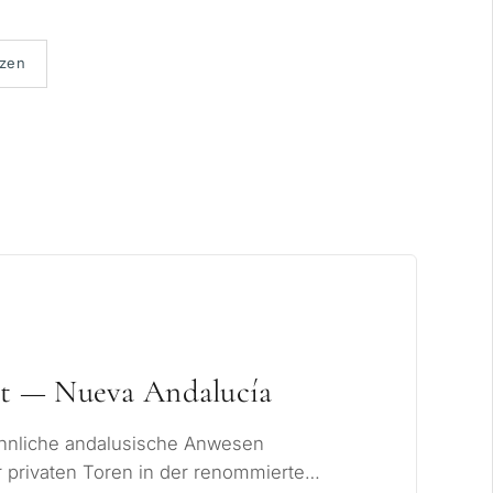
xklusiv
tzen
et — Nueva Andalucía
hnliche andalusische Anwesen
er privaten Toren in der renommierten