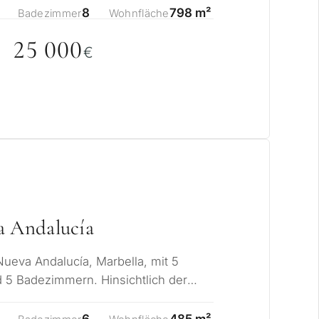
8
798 m²
Badezimmer
Wohnfläche
25
0
0
0
€
k ziehen Sie eine
a Andalucía
bella in Betracht?
Nueva Andalucía, Marbella, mit 5
 5 Badezimmern. Hinsichtlich der
ohnsitz für mich
t die Immobil…
6
485 m²