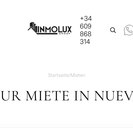
+34
609
868
314
Startseite
/
Mieten
ZUR MIETE IN NUE