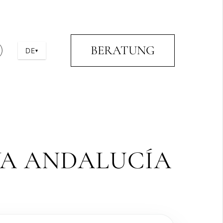
BERATUNG
DE
▾
VA ANDALUCÍA