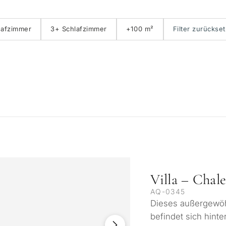
Erste Golfreihe
E
lafzimmer
3+ Schlafzimmer
+100 m²
Filter zurückse
Villa – Chal
AQ-0345
Dieses außergewö
befindet sich hint