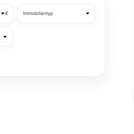
€
eerblick
rivater Garten