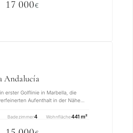
17
0
0
0
€
a Andalucía
in erster Golflinie in Marbella, die
verfeinerten Aufenthalt in der Nähe
,…
4
441 m²
Badezimmer
Wohnfläche
15
0
0
0