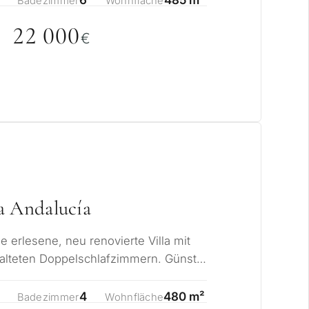
Badezimmer
Wohnfläche
after Wohnsitz
22
0
0
0
€
cklung
verkaufen
G ANFRAGEN
Weiter →
en Sie die Datenschutzerklärung
a Andalucía
e erlesene, neu renovierte Villa mit
talteten Doppelschlafzimmern. Günstig
m Lo…
4
480 m²
Badezimmer
Wohnfläche