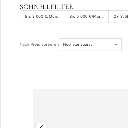
SCHNELLFILTER
Mit Aufzug
Bis 3 000 €/Mon.
Bis 5 000 €/Mon.
2+ Sch
Privater Pool
Nach Preis sortieren
Mehr Kriterien