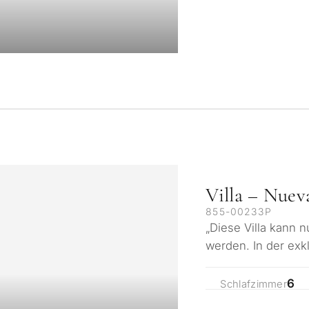
Villa – Nuev
855-00233P
„Diese Villa kann 
werden. In der ex
Los Olivos in Nue
6
Schlafzimmer