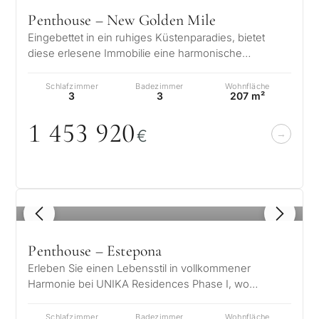
Penthouse – New Golden Mile
Eingebettet in ein ruhiges Küstenparadies, bietet
diese erlesene Immobilie eine harmonische
Verbindung von Luxus und Gelassenheit.…
Schlafzimmer
Badezimmer
Wohnfläche
3
3
207 m²
1 453 92
0
€
1
/ 8
Penthouse – Estepona
Erleben Sie einen Lebensstil in vollkommener
Harmonie bei UNIKA Residences Phase I, wo
zeitgenössische Eleganz auf die natürliche…
Schlafzimmer
Badezimmer
Wohnfläche