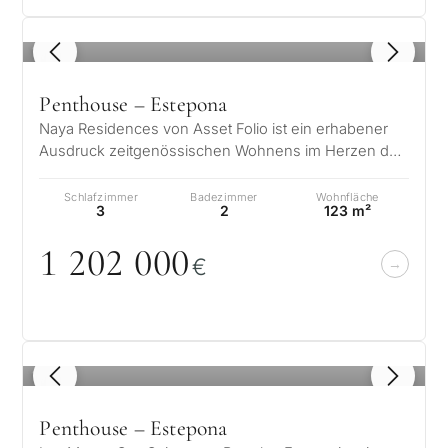
1
/ 8
Penthouse – Estepona
Naya Residences von Asset Folio ist ein erhabener
Ausdruck zeitgenössischen Wohnens im Herzen des
Goldenen Dreiecks. In der ruhige…
Schlafzimmer
Badezimmer
Wohnfläche
3
2
123 m²
1 2
0
2
0
0
0
€
1
/ 8
Penthouse – Estepona