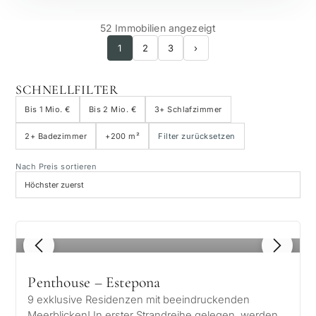
52 Immobilien angezeigt
1
2
3
›
SCHNELLFILTER
Bis 1 Mio. €
Bis 2 Mio. €
3+ Schlafzimmer
2+ Badezimmer
+200 m²
Filter zurücksetzen
Nach Preis sortieren
1
/ 8
Penthouse – Estepona
9 exklusive Residenzen mit beeindruckenden
Meerblicken! In erster Strandreihe gelegen, werden