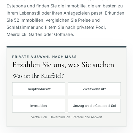
Estepona und finden Sie die Immobilie, die am besten zu
Panoramablick
Ihrem Lebensstil oder Ihren Anlagezielen passt. Erkunden
Sie 52 Immobilien, vergleichen Sie Preise und
Schlafzimmer und filtern Sie nach privatem Pool,
Golfplatzblick
Meerblick, Garten oder Golfnähe.
Privater Garten
PRIVATE AUSWAHL NACH MASS
Erzählen Sie uns, was Sie suchen
Mit Aufzug
Was ist Ihr Kaufziel?
Erste Golfreihe
Hauptwohnsitz
Zweitwohnsitz
Exklusiv
Investition
Umzug an die Costa del Sol
Vertraulich · Unverbindlich · Persönliche Antwort
Privater Pool