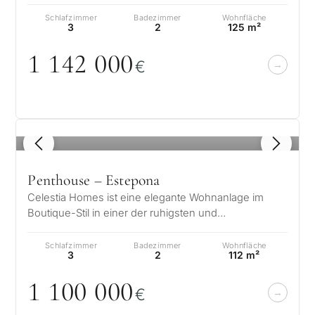
zeitgenössische Eleganz auf die natürliche…
Schlafzimmer
Badezimmer
Wohnfläche
3
2
125 m²
1 142
0
0
0
€
z
S
e
1
/ 8
I
i
FRAGEBOGEN
Penthouse – Estepona
M
Celestia Homes ist eine elegante Wohnanlage im
Beratung
Persönliche
i
Boutique-Stil in einer der ruhigsten und
vielversprechendsten Gegenden von Estepona…
Immobilienauswahl
B
Senden Sie Ihre
Schlafzimmer
Badezimmer
Wohnfläche
3
2
112 m²
Anfrage – wir
in Marbella
melden uns
1 1
0
0
0
0
0
Ihr Interesse *
€
innerhalb von 30
Beantworten Sie einige Fragen und
Minuten