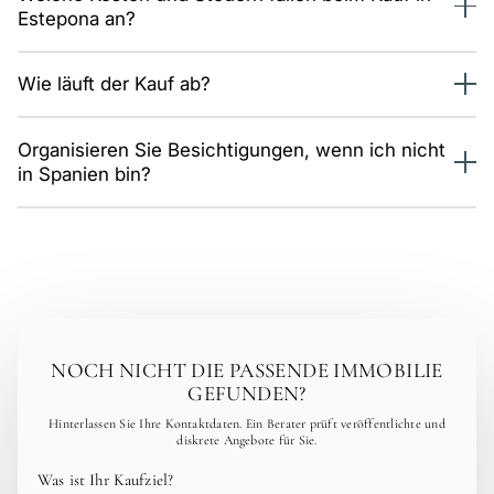
Estepona an?
durch den gesamten Prozess — auch aus der Ferne.
In Andalusien: 7 % Grunderwerbsteuer (ITP) bei
Wie läuft der Kauf ab?
Bestandsimmobilien oder 10 % MwSt. plus Stempelsteuer
bei Neubauten, dazu Notar und Grundbuch. Planen Sie
Auswahl und Besichtigungen (vor Ort oder per Videocall),
zusätzlich 10–12 % ein.
Organisieren Sie Besichtigungen, wenn ich nicht
Reservierung, rechtliche Prüfung, Vorvertrag (Arras) und
in Spanien bin?
notarielle Beurkundung. Im Schnitt 6–10 Wochen.
Ja. Wir führen Live-Videotouren durch Ihre Favoriten und
stellen einen Besichtigungsplan für Ihre Anreise zusammen.
NOCH NICHT DIE PASSENDE IMMOBILIE
GEFUNDEN?
Hinterlassen Sie Ihre Kontaktdaten. Ein Berater prüft veröffentlichte und
diskrete Angebote für Sie.
Was ist Ihr Kaufziel?