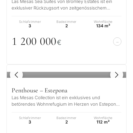
Las Mesas Sea Suites von Bromley Estates ist ein
exklusiver Rückzugsort von zeitgenössischem
Luxus, der sich im Herzen von Estepon…
Schlafzimmer
Badezimmer
Wohnfläche
3
2
134 m²
1 2
0
0
0
0
0
€
1
/ 8
Penthouse – Estepona
Las Mesas Collection ist ein exklusives und
betörendes Wohnrefugium im Herzen von Estepona
an der renommierten Costa del Sol. Dies…
Schlafzimmer
Badezimmer
Wohnfläche
3
2
112 m²