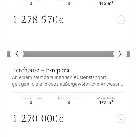
3
3
143 m²
1 278 57
0
€
1
/ 8
Penthouse – Estepona
An einem atemberaubenden Küstenstandort
gelegen, bietet dieses außergewöhnliche Anwesen
ein unvergleichliches Wohnerlebnis mit bee…
Schlafzimmer
Badezimmer
Wohnfläche
3
3
177 m²
1 27
0
0
0
0
€