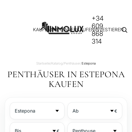
+34
609
KAUFEN
MIETEN
VERKAUFEN
INVESTIEREN
868
314
Startseite
/
Katalog
/
Penthäuser
/
Estepona
PENTHÄUSER IN ESTEPONA
KAUFEN
€
€