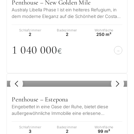
Penthouse – New Golden Mile
Australy Libella Phase I ist ein heiteres Refugium, in
dem moderne Eleganz auf die Schönheit der Costa
del Sol trifft. An einem sa…
Schlafzimmer
Badezimmer
Wohnfläche
2
2
250 m²
1
0
4
0
0
0
0
€
1
/ 8
Penthouse – Estepona
Eingebettet in eine Oase der Ruhe, bietet diese
außergewöhnliche Immobilie eine erlesene
Verbindung von Eleganz und Gelassenheit.…
Schlafzimmer
Badezimmer
Wohnfläche
3
2
99 m²