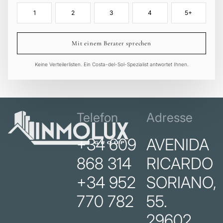
1
2
3
4
5+
Mit einem Berater sprechen
Keine Verteilerlisten. Ein Costa-del-Sol-Spezialist antwortet Ihnen.
Telefon
Adresse
+34 609
AVENIDA
868 314
RICARDO
+34 952
SORIANO,
770 782
55.
29602