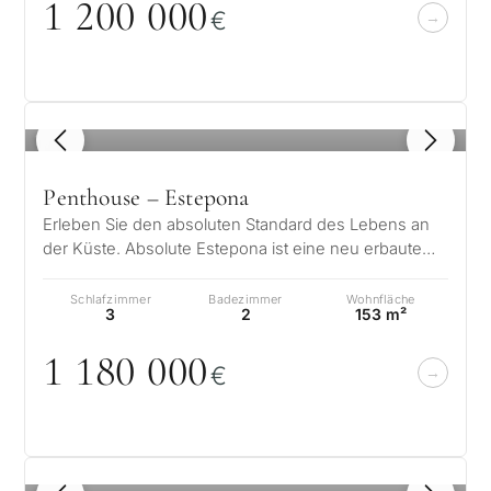
1 2
0
0
0
0
0
€
1
/ 8
Penthouse – Estepona
Erleben Sie den absoluten Standard des Lebens an
der Küste. Absolute Estepona ist eine neu erbaute
Boutique-Wohnanlage, die aus nu…
Schlafzimmer
Badezimmer
Wohnfläche
3
2
153 m²
1 18
0
0
0
0
€