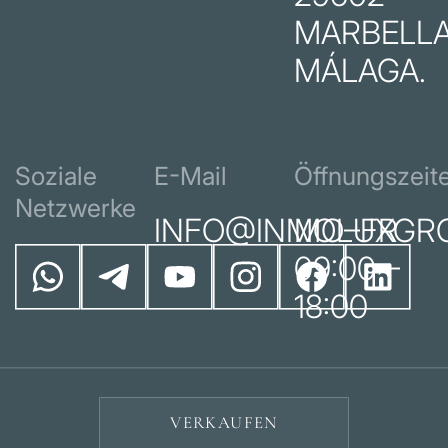
MARBELLA
MÁLAGA.
Soziale
E-Mail
Öffnungszeit
Netzwerke
INFO@INMOLUXGR
MO–FR
09:00 –
18:00
VERKAUFEN