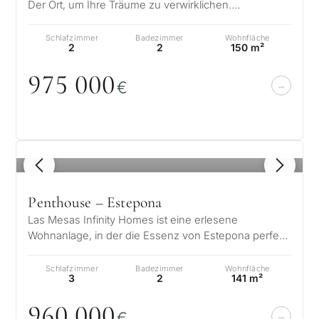
Der Ort, um Ihre Träume zu verwirklichen.
Wohnanlage mit anspruchsvollem Design,
bestehen…
Schlafzimmer
Badezimmer
Wohnfläche
2
2
150 m²
975
0
0
0
€
1
/ 8
Penthouse – Estepona
Las Mesas Infinity Homes ist eine erlesene
Wohnanlage, in der die Essenz von Estepona perfekt
mit einem exklusiven mediterranen Le…
Schlafzimmer
Badezimmer
Wohnfläche
3
2
141 m²
96
0
0
0
0
€