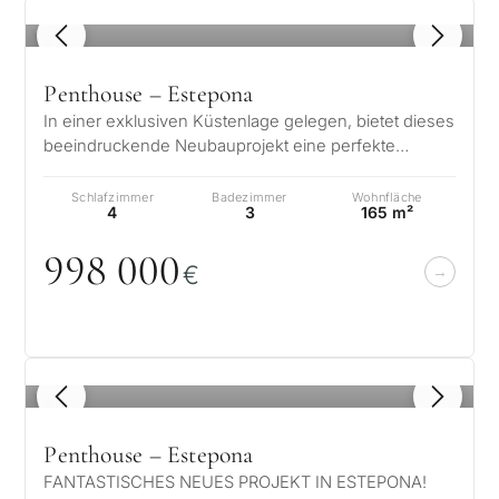
1
/ 8
Penthouse – Estepona
In einer exklusiven Küstenlage gelegen, bietet dieses
beeindruckende Neubauprojekt eine perfekte
Verbindung aus Eleganz und modern…
Schlafzimmer
Badezimmer
Wohnfläche
4
3
165 m²
998
0
0
0
€
1
/ 8
Penthouse – Estepona
FANTASTISCHES NEUES PROJEKT IN ESTEPONA!