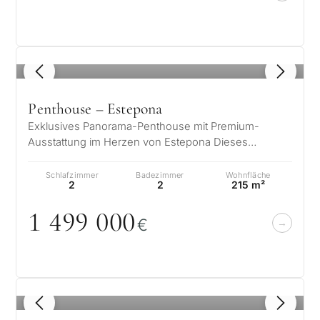
1
/ 8
Penthouse – Estepona
Exklusives Panorama-Penthouse mit Premium-
Ausstattung im Herzen von Estepona Dieses
exklusive Penthouse in einem modernen Gebäude…
Schlafzimmer
Badezimmer
Wohnfläche
2
2
215 m²
1 499
0
0
0
€
1
/ 8