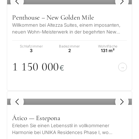
1
/ 8
Penthouse – New Golden Mile
Willkommen bei Altezza Suites, einem imposanten,
neuen Wohn-Meisterwerk in der begehrten New
Golden Mile von Estepona. Diese Kolle…
Schlafzimmer
Badezimmer
Wohnfläche
3
2
131 m²
1 15
0
0
0
0
€
1
/ 8
Ático — Estepona
Erleben Sie einen Lebensstil in vollkommener
Harmonie bei UNIKA Residences Phase I, wo