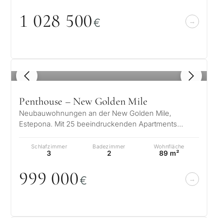
1
0
28 5
0
0
€
1
/ 8
Penthouse – New Golden Mile
Neubauwohnungen an der New Golden Mile,
Estepona. Mit 25 beeindruckenden Apartments
erhalten Sie weit mehr als Meerblick und Zugan…
Schlafzimmer
Badezimmer
Wohnfläche
3
2
89 m²
999
0
0
0
€