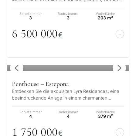
Sie einzigartige Empfindungen erlebe…
Schlafzimmer
Badezimmer
Wohnfläche
3
3
203 m²
6 5
0
0
0
0
0
€
1
/ 8
Penthouse – Estepona
Entdecken Sie die exquisiten Lyra Residences, eine
beeindruckende Anlage in einem charmanten
urbanen Umfeld, perfekt gelegen in de…
Schlafzimmer
Badezimmer
Wohnfläche
4
4
379 m²
1 75
0
0
0
0
€