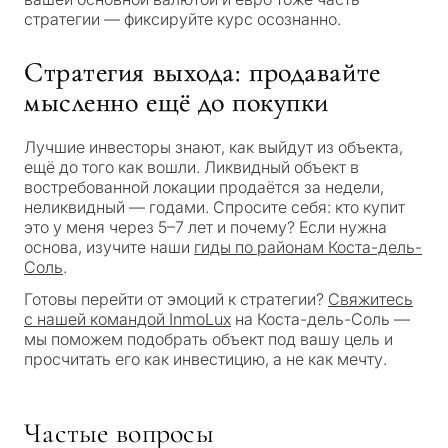
стратегии — фиксируйте курс осознанно.
С
Стратегия выхода: продавайте
какой
мысленно ещё до покупки
целью
Лучшие инвесторы знают, как выйдут из объекта,
вы
ещё до того как вошли. Ликвидный объект в
рассма
востребованной локации продаётся за недели,
КВИЗ
неликвидный — годами. Спросите себя: кто купит
недви
это у меня через 5–7 лет и почему? Если нужна
Персональная
в
основа, изучите наши
гиды по районам Коста-дель-
Соль
.
Марбе
подборка
Готовы перейти от эмоций к стратегии?
Свяжитесь
с нашей командой InmoLux
на Коста-дель-Соль —
недвижимости
мы поможем подобрать объект под вашу цель и
Консультация
Пер
просчитать его как инвестицию, а не как мечту.
в Марбелье
вто
рез
Оставьте заявку — мы
Интерес
Ответьте на несколько
для
Частые вопросы
свяжемся с вами в течение
вопросов — мы подберём