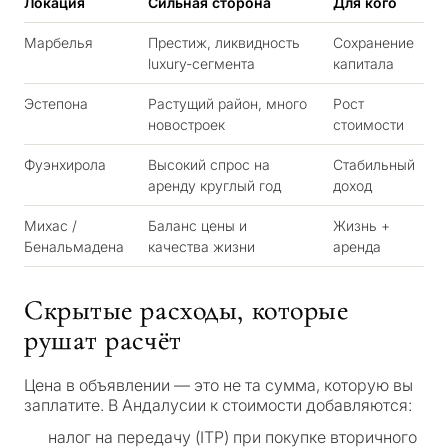
Локация
Сильная сторона
Для кого
Марбелья
Престиж, ликвидность
Сохранение
luxury-сегмента
капитала
Эстепона
Растущий район, много
Рост
новостроек
стоимости
Фуэнхирола
Высокий спрос на
Стабильный
аренду круглый год
доход
Михас /
Баланс цены и
Жизнь +
Бенальмадена
качества жизни
аренда
Скрытые расходы, которые
рушат расчёт
Цена в объявлении — это не та сумма, которую вы
заплатите. В Андалусии к стоимости добавляются:
налог на передачу (ITP) при покупке вторичного