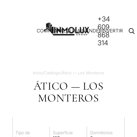
+34
609
COMPRAR
ALQUILAR
VENDER
INVERTIR
868
314
Inicio
/
Catálogo
/
Ático — Los Monteros
ÁTICO — LOS
MONTEROS
Tipo de
Superficie
Dormitorios