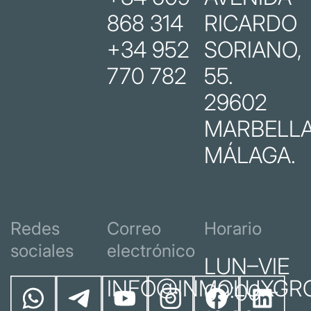
868 314
RICARDO
+34 952
SORIANO,
770 782
55.
29602
MARBELLA
MÁLAGA.
Redes
Correo
Horario
sociales
electrónico
LUN–VIE
INFO@INMOLUXGR
09:00 –