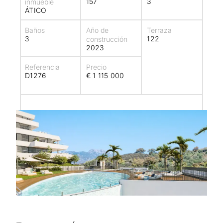
157
3
inmueble
ÁTICO
Baños
Año de
Terraza
3
122
construcción
2023
Referencia
Precio
D1276
€ 1 115 000