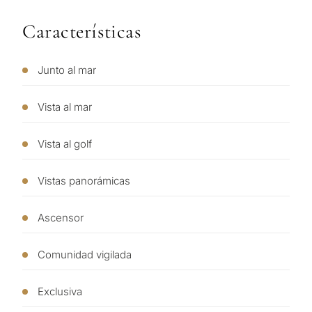
Características
Junto al mar
Vista al mar
Vista al golf
Vistas panorámicas
Ascensor
¿Con
Comunidad vigilada
qué
propósit
Exclusiva