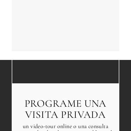
CONSULT
de
invers
Al enviar, aceptas la polí
privacidad
1 / 7
Vende
Sin compromiso •
propi
Confidencial • A su medida
Si
←
Atrás
PROGRAME UNA
VISITA PRIVADA
un video-tour online o una consulta