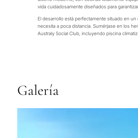
Deja tu solicitud: te conta
Responda a unas pregunta
vida cuidadosamente diseñados para garantizar 
propiedades y soluciones 
El desarrollo está perfectamente situado en un
✓
Sin spam ni publicidad
objetivos y requisitos legal
necesita a poca distancia. Sumérjase en los herm
✓
Sólo 1 respuesta experta
Australy Social Club, incluyendo piscina climati
✓
Confidencial
1 / 7
Sin compromiso • Confidencia
Galería