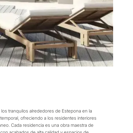
ito considera una
rbella?
 los tranquilos alrededores de Estepona en la
 residencia para mí
mporal, ofreciendo a los residentes interiores
rráneo. Cada residencia es una obra maestra de
con acabados de alta calidad y espacios de