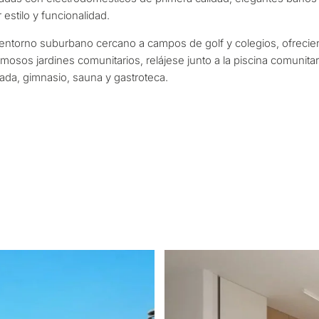
Mudanza y reside
ctaremos en 30 minutos
s y seleccionaremos
Le interesa *
estilo y funcionalidad.
según su presupuesto,
Desarrollo de inve
 entorno suburbano cercano a campos de golf y colegios, ofrecie
es.
osos jardines comunitarios, relájese junto a la piscina comunitari
zada, gimnasio, sauna y gastroteca.
Vender mi propie
SOLICITA
l • A su medida
← Atrás
Al enviar, aceptas l