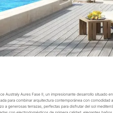
¿Con qué propós
propiedad en Ma
onalizada de
ce Australy Aures Fase II, un impresionante desarrollo situado en
Primera o segunda
ulta
eñada para combinar arquitectura contemporánea con comodidad ate
n Marbella
rzo a generosas terrazas, perfectas para disfrutar del sol medite
das con electrodomésticos de primera calidad, elegantes baños 