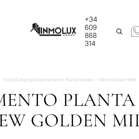
+34
609
868
314
Inicio
/
Catálogo
/
Apartamento Planta Media — New Golden Mile
ENTO PLANTA
EW GOLDEN MI