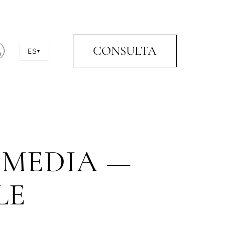
CONSULTA
ES
▾
 MEDIA —
LE