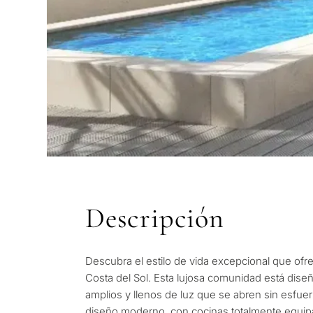
Descripción
CUESTIONARIO
Selección pers
Descubra el estilo de vida excepcional que ofre
Cons
Costa del Sol. Esta lujosa comunidad está dis
propiedades e
amplios y llenos de luz que se abren sin esfue
diseño moderno, con cocinas totalmente equipa