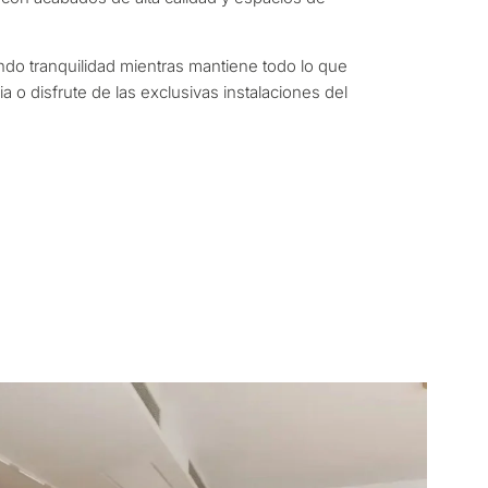
ncia permanente
rsión
ndo tranquilidad mientras mantiene todo lo que
a o disfrute de las exclusivas instalaciones del
dad
R CONSULTA
Siguiente →
a política de privacidad