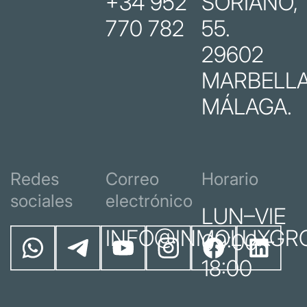
+34 952
SORIANO,
770 782
55.
29602
MARBELLA
MÁLAGA.
Redes
Correo
Horario
sociales
electrónico
LUN–VIE
INFO@INMOLUXGR
09:00 –
18:00