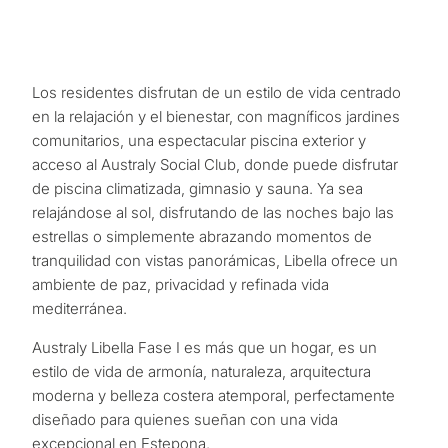
Los residentes disfrutan de un estilo de vida centrado
en la relajación y el bienestar, con magníficos jardines
comunitarios, una espectacular piscina exterior y
acceso al Australy Social Club, donde puede disfrutar
de piscina climatizada, gimnasio y sauna. Ya sea
relajándose al sol, disfrutando de las noches bajo las
estrellas o simplemente abrazando momentos de
tranquilidad con vistas panorámicas, Libella ofrece un
ambiente de paz, privacidad y refinada vida
mediterránea.
¿Con
Australy Libella Fase I es ‌más ‌que ‌un ‌hogar, es ‌un
‌estilo ‌de ‌vida de ‌armonía, ‌naturaleza, arquitectura
qué
‌moderna ‌y ‌belleza costera ‌atemporal, ‌perfectamente
propósit
‌diseñado ‌para quienes ‌sueñan ‌con ‌una ‌vida
consider
‌excepcional ‌en ‌Estepona.