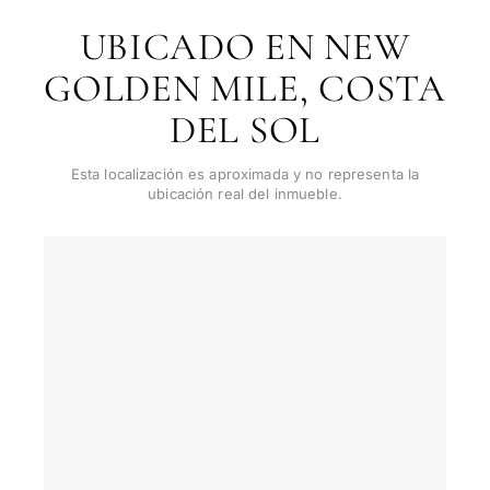
de
invers
UBICADO EN NEW
Al enviar, aceptas la polí
privacidad
1 / 7
GOLDEN MILE, COSTA
Vende
Sin compromiso •
propi
DEL SOL
Confidencial • A su medida
Esta localización es aproximada y no representa la
ubicación real del inmueble.
Si
←
Atrás