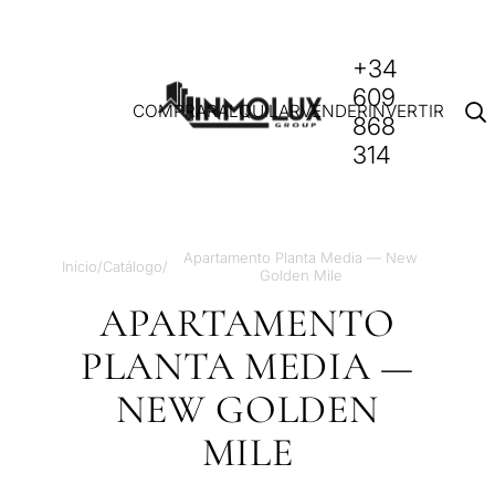
+34
609
COMPRAR
ALQUILAR
VENDER
INVERTIR
868
314
Apartamento Planta Media — New
Inicio
/
Catálogo
/
Golden Mile
APARTAMENTO
PLANTA MEDIA —
NEW GOLDEN
MILE