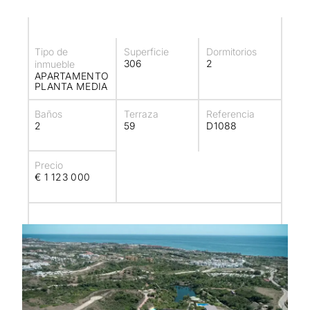
Tipo de
Superficie
Dormitorios
306
2
inmueble
APARTAMENTO
PLANTA MEDIA
Baños
Terraza
Referencia
2
59
D1088
Precio
€ 1 123 000