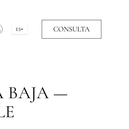
CONSULTA
ES
▾
 BAJA —
LE