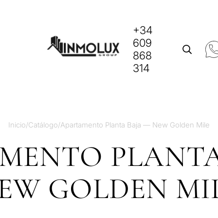
+34
609
868
314
Inicio
/
Catálogo
/
Apartamento Planta Baja — New Golden Mile
MENTO PLANTA
EW GOLDEN MI