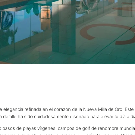
¿Con qué propós
propiedad en Ma
legancia refinada en el corazón de la Nueva Milla de Oro. Este ex
onalizada de
a detalle ha sido cuidadosamente diseñado para elevar tu día a dí
Primera o segunda
ulta
n Marbella
 pasos de playas vírgenes, campos de golf de renombre mundial 