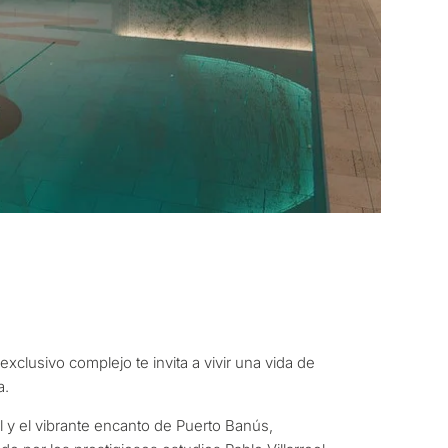
ito considera una
rbella?
clusivo complejo te invita a vivir una vida de
a.
 residencia para mí
y el vibrante encanto de Puerto Banús,