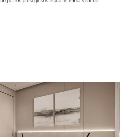
 por los prestigiosos estudios Pablo Villarroel
ncia permanente
rsión
dad
R CONSULTA
Siguiente →
a política de privacidad