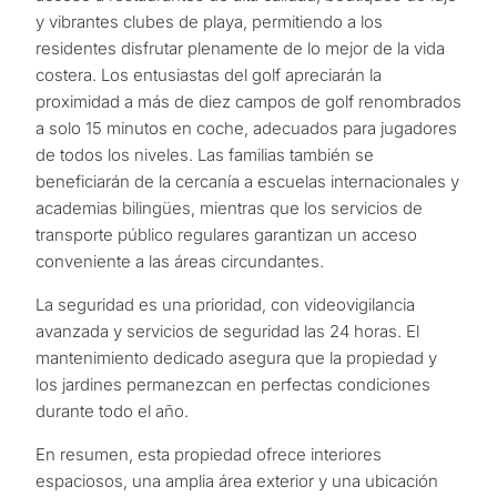
y vibrantes clubes de playa, permitiendo a los
residentes disfrutar plenamente de lo mejor de la vida
costera. Los entusiastas del golf apreciarán la
proximidad a más de diez campos de golf renombrados
a solo 15 minutos en coche, adecuados para jugadores
de todos los niveles. Las familias también se
beneficiarán de la cercanía a escuelas internacionales y
academias bilingües, mientras que los servicios de
¿Con
transporte público regulares garantizan un acceso
qué
conveniente a las áreas circundantes.
propósit
La seguridad es una prioridad, con videovigilancia
consider
avanzada y servicios de seguridad las 24 horas. El
CUESTIONARIO
una
mantenimiento dedicado asegura que la propiedad y
los jardines permanezcan en perfectas condiciones
propied
Selección
durante todo el año.
en
personalizada
En resumen, esta propiedad ofrece interiores
Marbella
espaciosos, una amplia área exterior y una ubicación