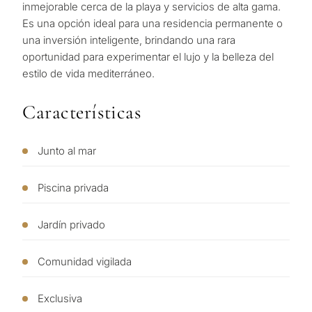
de
inmejorable cerca de la playa y servicios de alta ‌gama.
Consulta
propiedades
‌Es ‌una ‌opción ideal ‌para ‌una ‌residencia ‌permanente o
Primer
‌una ‌inversión inteligente, ‌brindando ‌una ‌rara
segun
en Marbella
Deja tu solicitud: te
oportunidad ‌para ‌experimentar ‌el ‌lujo y ‌la ‌belleza ‌del
reside
contactaremos en
‌estilo ‌de ‌vida ‌mediterráneo.
Le interesa *
para m
30 minutos
Responda a unas
Características
preguntas y
Mudan
Sin spam ni
seleccionaremos
✓
reside
publicidad
propiedades y soluciones
Junto al mar
perma
Sólo 1 respuesta
según su presupuesto,
✓
experta
objetivos y requisitos
SOLICITA
✓
Confidencial
Piscina privada
Desarr
legales.
CONSULT
de
invers
Jardín privado
Al enviar, aceptas la polí
privacidad
1 / 7
Comunidad vigilada
Vende
Sin compromiso •
propi
Confidencial • A su medida
Exclusiva