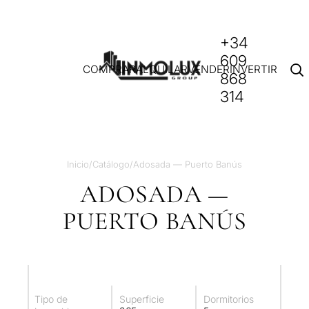
+34
609
COMPRAR
ALQUILAR
VENDER
INVERTIR
868
314
Inicio
/
Catálogo
/
Adosada — Puerto Banús
ADOSADA —
PUERTO BANÚS
Tipo de
Superficie
Dormitorios