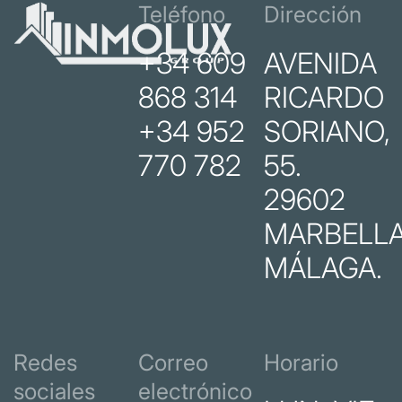
Teléfono
Dirección
+34 609
AVENIDA
868 314
RICARDO
+34 952
SORIANO,
770 782
55.
29602
MARBELLA
MÁLAGA.
Redes
Correo
Horario
sociales
electrónico