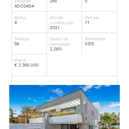
265
5
inmueble
ADOSADA
Baños
Año de
Parcela
4
71
construcción
2021
Terraza
Gastos de
Referencia
56
5315
comunidad
2,280
Precio
€ 2 395 000