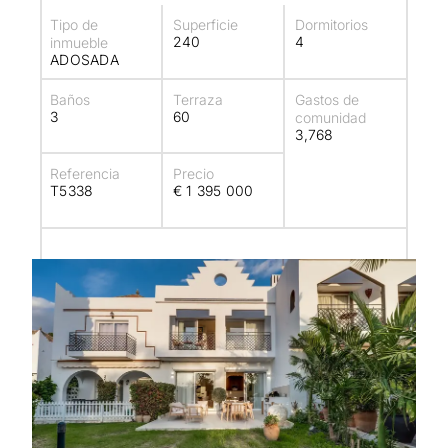
Tipo de
Superficie
Dormitorios
240
4
inmueble
ADOSADA
Baños
Terraza
Gastos de
3
60
comunidad
3,768
Referencia
Precio
T5338
€ 1 395 000