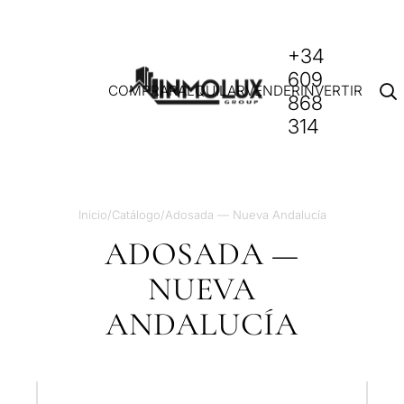
+34
609
COMPRAR
ALQUILAR
VENDER
INVERTIR
868
314
Inicio
/
Catálogo
/
Adosada — Nueva Andalucía
ADOSADA —
NUEVA
ANDALUCÍA