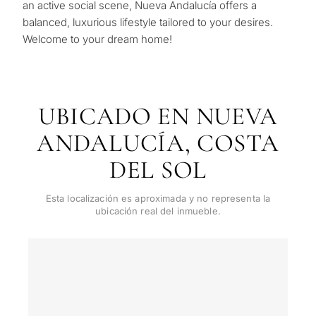
de
an active social scene, Nueva Andalucía offers a
Consulta
balanced, luxurious lifestyle tailored to your desires.
propiedades
Primer
Welcome to your dream home!
segun
en Marbella
Deja tu solicitud: te
reside
contactaremos en
Le interesa *
para m
30 minutos
Responda a unas
UBICADO EN NUEVA
preguntas y
Mudan
Sin spam ni
seleccionaremos
ANDALUCÍA, COSTA
✓
reside
publicidad
propiedades y soluciones
perma
Sólo 1 respuesta
DEL SOL
según su presupuesto,
✓
experta
objetivos y requisitos
SOLICITA
✓
Confidencial
Desarr
Esta localización es aproximada y no representa la
legales.
CONSULT
ubicación real del inmueble.
de
invers
Al enviar, aceptas la polí
privacidad
1 / 7
Vende
Sin compromiso •
propi
Confidencial • A su medida