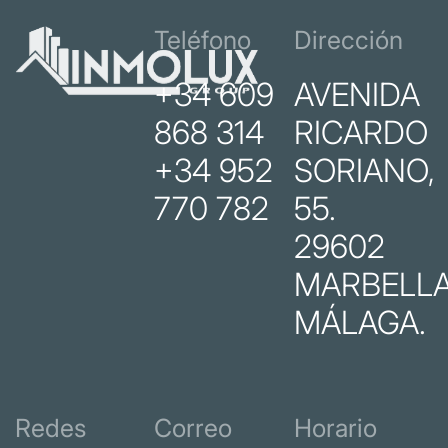
Teléfono
Dirección
+34 609
AVENIDA
868 314
RICARDO
+34 952
SORIANO,
770 782
55.
29602
MARBELLA
MÁLAGA.
Redes
Correo
Horario