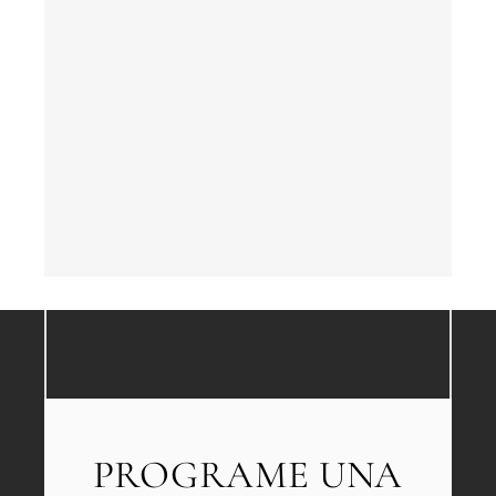
Si
←
Atrás
PROGRAME UNA