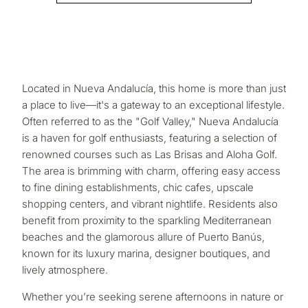
Located in Nueva Andalucía, this home is more than just
a place to live—it's a gateway to an exceptional lifestyle.
Often referred to as the "Golf Valley," Nueva Andalucía
¿Con
is a haven for golf enthusiasts, featuring a selection of
renowned courses such as Las Brisas and Aloha Golf.
qué
The area is brimming with charm, offering easy access
propósit
to fine dining establishments, chic cafes, upscale
consider
shopping centers, and vibrant nightlife. Residents also
benefit from proximity to the sparkling Mediterranean
CUESTIONARIO
una
beaches and the glamorous allure of Puerto Banús,
propied
Selección
known for its luxury marina, designer boutiques, and
en
lively atmosphere.
personalizada
Marbella
Whether you’re seeking serene afternoons in nature or