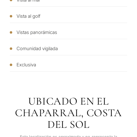
Sin compromiso •
propi
Confidencial • A su medida
Vista al golf
Si
←
Vistas panorámicas
Atrás
Comunidad vigilada
Exclusiva
UBICADO EN EL
CHAPARRAL, COSTA
DEL SOL
Esta localización es aproximada y no representa la