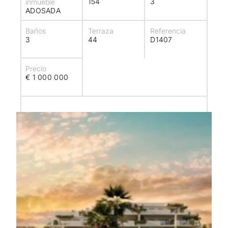
154
3
inmueble
ADOSADA
Baños
Terraza
Referencia
3
44
D1407
Precio
€ 1 000 000