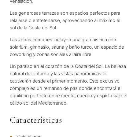
ventilación.
personalizada
Marbella
Las generosas terrazas son espacios perfectos para
de
relajarse o entretenerse, aprovechando al máximo el
Consulta
propiedades
sol de la Costa del Sol.
Primer
segun
Las zonas comunes incluyen una gran piscina con
en Marbella
Deja tu solicitud: te
reside
solarium, gimnasio, sauna y baño turco, un espacio de
contactaremos en
Le interesa *
para m
coworking y zonas sociales al aire libre.
30 minutos
Responda a unas
preguntas y
Un paraíso en el corazón de la Costa del Sol. La belleza
Mudan
Sin spam ni
seleccionaremos
natural del entorno y las vistas panorámicas te
✓
reside
publicidad
propiedades y soluciones
cautivarán desde el primer momento. Este exclusivo
perma
Sólo 1 respuesta
según su presupuesto,
complejo es un remanso de paz donde encontrará el
✓
experta
objetivos y requisitos
equilibrio perfecto entre mente, cuerpo y espíritu bajo el
SOLICITA
✓
Confidencial
Desarr
legales.
cálido sol del Mediterráneo.
CONSULT
de
invers
Características
Al enviar, aceptas la polí
privacidad
1 / 7
Vende
Vista al mar