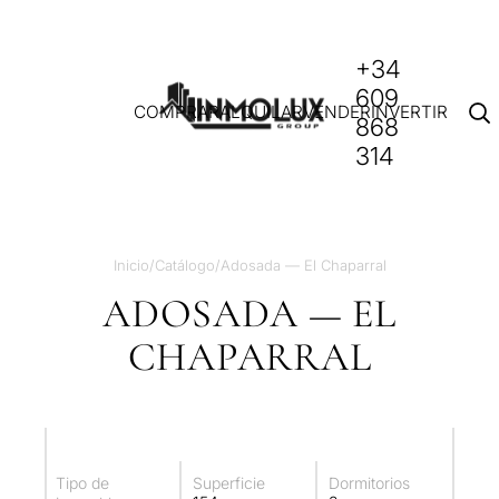
+34
609
COMPRAR
ALQUILAR
VENDER
INVERTIR
868
314
Inicio
/
Catálogo
/
Adosada — El Chaparral
ADOSADA — EL
CHAPARRAL
Tipo de
Superficie
Dormitorios