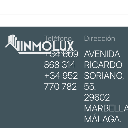
Teléfono
Dirección
+34 609
AVENIDA
868 314
RICARDO
+34 952
SORIANO,
770 782
55.
29602
MARBELLA
MÁLAGA.