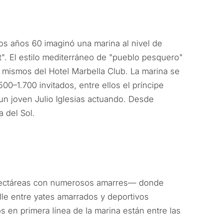
ncia permanente
rsión
os años 60 imaginó una marina al nivel de
t". El estilo mediterráneo de "pueblo pesquero"
dad
s mismos del Hotel Marbella Club. La marina se
0–1.700 invitados, entre ellos el príncipe
R CONSULTA
un joven Julio Iglesias actuando. Desde
Siguiente →
a política de privacidad
 del Sol.
 hectáreas con numerosos amarres— donde
elle entre yates amarrados y deportivos
os en primera línea de la marina están entre las