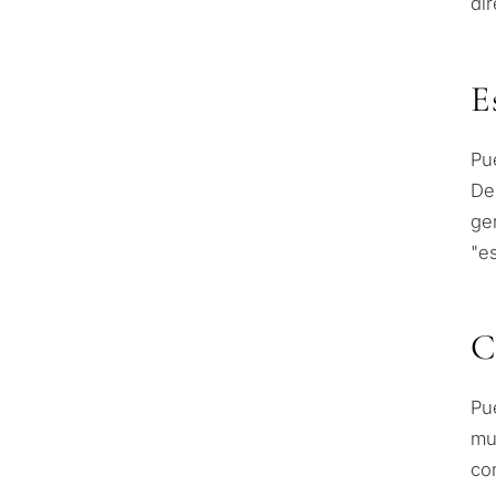
di
E
Pu
De
ge
"es
C
Pu
mu
co