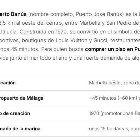
erto Banús
(nombre completo, Puerto José Banús) es la l
6,5 km al oeste del centro, entre Marbella y San Pedro de
dalucía. Construida en 1970, se convirtió en el símbolo del
portivos, boutiques de Louis Vuitton y Gucci, restaurant
unos 45 minutos. Para quien busca
comprar un piso en P
 vida junto al mar todo el año y una fuerte demanda de alqu
icación
Marbella oeste, zona d
ropuerto de Málaga
~45 minutos (~60 km) p
o de creación
1970 (promotor José B
maño de la marina
unas 15 hectáreas, nu