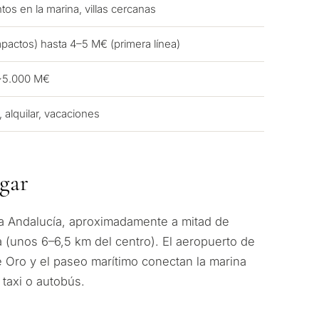
tos en la marina, villas cercanas
actos) hasta 4–5 M€ (primera línea)
 ~5.000 M€
ir, alquilar, vacaciones
gar
ito considera una
va Andalucía, aproximadamente a mitad de
rbella?
 (unos 6–6,5 km del centro). El aeropuerto de
e Oro y el paseo marítimo conectan la marina
 taxi o autobús.
 residencia para mí