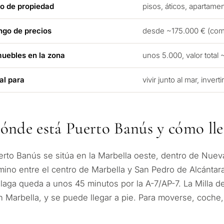
po de propiedad
pisos, áticos, apartamen
ngo de precios
desde ~175.000 € (comp
muebles en la zona
unos 5.000, valor total
al para
vivir junto al mar, invert
ónde está Puerto Banús y cómo lle
¿Con qué propós
erto Banús se sitúa en la Marbella oeste, dentro de Nue
propiedad en Ma
mino entre el centro de Marbella y San Pedro de Alcántara
onalizada de
laga queda a unos 45 minutos por la A-7/AP-7. La Milla d
n Marbella, y se puede llegar a pie. Para moverse, coche,
Primera o segunda
ulta
n Marbella