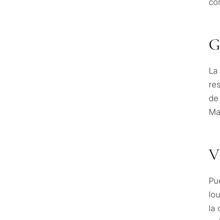
co
G
La
re
de
Ma
V
Pu
lo
la