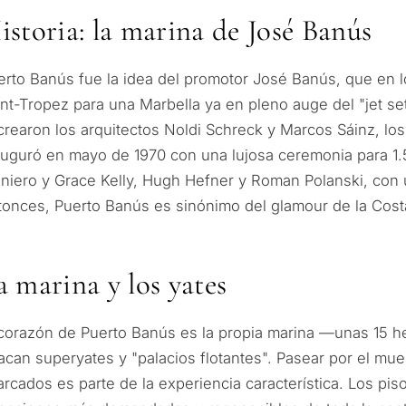
Mudanza y reside
ctaremos en 30 minutos
s y seleccionaremos
Le interesa *
istoria: la marina de José Banús
según su presupuesto,
Desarrollo de inve
es.
erto Banús fue la idea del promotor José Banús, que en l
int-Tropez para una Marbella ya en pleno auge del "jet se
Vender mi propie
 crearon los arquitectos Noldi Schreck y Marcos Sáinz, lo
auguró en mayo de 1970 con una lujosa ceremonia para 1.50
SOLICITA
l • A su medida
iniero y Grace Kelly, Hugh Hefner y Roman Polanski, con 
← Atrás
Al enviar, aceptas l
tonces, Puerto Banús es sinónimo del glamour de la Costa
a marina y los yates
 corazón de Puerto Banús es la propia marina —unas 15
racan superyates y "palacios flotantes". Pasear por el mu
arcados es parte de la experiencia característica. Los pis