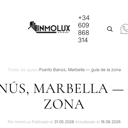
+34
609
868
314
Todas las guías
/
Puerto Banús, Marbella — guía de la zona
NÚS, MARBELLA — 
ZONA
Por InmoLux
·
Publicado el
31.05.2026
·
Actualizado el
16.06.2026