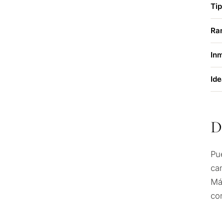
Ti
Ra
In
Ide
D
Pu
CUESTIONARIO
ca
Selección pers
Má
co
Cons
propiedades e