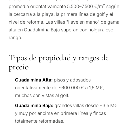
✓
reside
publicidad
promedia orientativamente 5.500–7.500 €/m² según
propiedades y soluciones
perma
Sólo 1 respuesta
según su presupuesto,
la cercanía a la playa, la primera línea de golf y el
✓
experta
objetivos y requisitos
nivel de reforma. Las villas "llave en mano" de gama
SOLICITA
✓
Confidencial
Desarr
legales.
alta en Guadalmina Baja superan con holgura ese
CONSULT
de
rango.
invers
Al enviar, aceptas la polí
privacidad
1 / 7
Tipos de propiedad y rangos de
Vende
Sin compromiso •
propi
precio
Confidencial • A su medida
Guadalmina Alta:
pisos y adosados
orientativamente de ~600.000 € a 1,5 M€;
Si
←
Atrás
muchos con vistas al golf.
Guadalmina Baja:
grandes villas desde ~3,5 M€
y muy por encima en primera línea y fincas
totalmente reformadas.