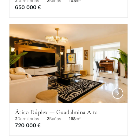
2
Dormitorios
2
Baños
103
m²
650 000
€
Ático Dúplex — Guadalmina Alta
2
Dormitorios
2
Baños
168
m²
720 000
€