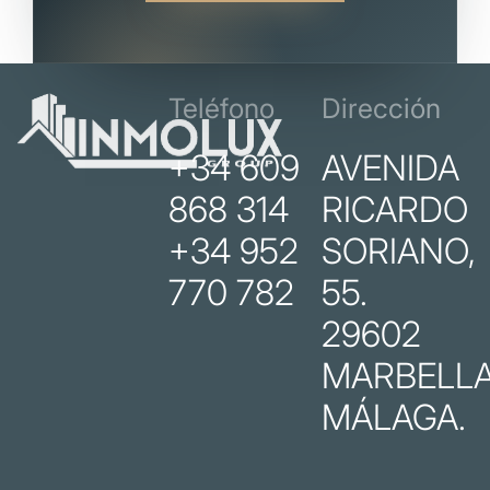
Teléfono
Dirección
+34 609
AVENIDA
868 314
RICARDO
+34 952
SORIANO,
770 782
55.
29602
MARBELLA
MÁLAGA.