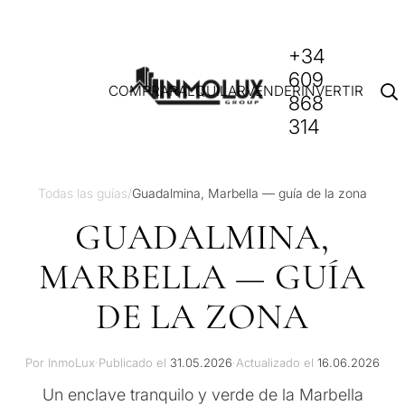
+34
609
COMPRAR
ALQUILAR
VENDER
INVERTIR
868
314
Todas las guías
/
Guadalmina, Marbella — guía de la zona
GUADALMINA,
MARBELLA — GUÍA
DE LA ZONA
Por InmoLux
·
Publicado el
31.05.2026
·
Actualizado el
16.06.2026
Un enclave tranquilo y verde de la Marbella