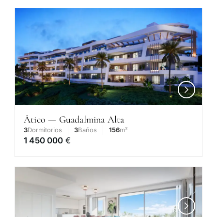
Ático — Guadalmina Alta
3
Dormitorios
3
Baños
156
m²
1 450 000
€