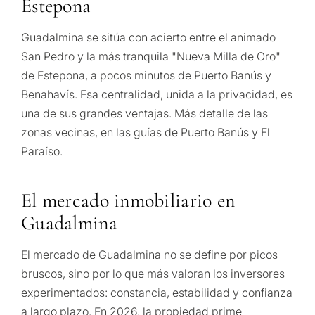
Estepona
¿Con
qué
Guadalmina se sitúa con acierto entre el animado
propósit
San Pedro y la más tranquila "Nueva Milla de Oro"
consider
de Estepona, a pocos minutos de Puerto Banús y
Benahavís. Esa centralidad, unida a la privacidad, es
CUESTIONARIO
una
una de sus grandes ventajas. Más detalle de las
propied
Selección
zonas vecinas, en las guías de Puerto Banús y El
en
personalizada
Paraíso.
Marbella
de
Consulta
El mercado inmobiliario en
propiedades
Guadalmina
Primer
segun
en Marbella
Deja tu solicitud: te
reside
El mercado de Guadalmina no se define por picos
contactaremos en
Le interesa *
para m
bruscos, sino por lo que más valoran los inversores
30 minutos
Responda a unas
experimentados: constancia, estabilidad y confianza
preguntas y
Mudan
a largo plazo. En 2026, la propiedad prime
Sin spam ni
seleccionaremos