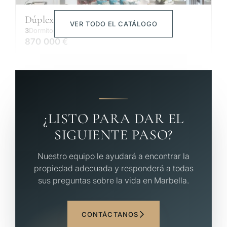
Dúplex — Guadalmina Alta
VER TODO EL CATÁLOGO
3
Dormitorios
2
Baños
194
m²
870 000
€
¿LISTO PARA DAR EL
SIGUIENTE PASO?
Nuestro equipo le ayudará a encontrar la
propiedad adecuada y responderá a todas
sus preguntas sobre la vida en Marbella.
CONTÁCTANOS