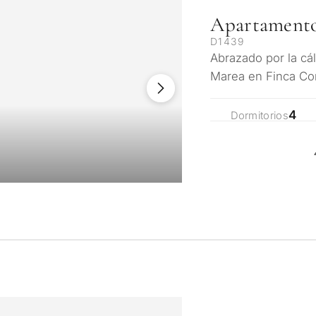
Apartamento
D1439
Abrazado por la cál
Marea en Finca Co
elegancia moderna
4
Dormitorios
¿Con qué propós
propiedad en Ma
onalizada de
Primera o segunda
ulta
n Marbella