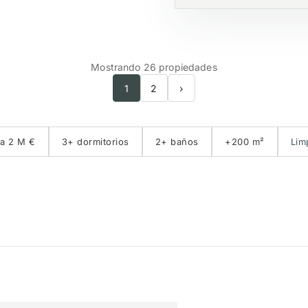
Mostrando 26 propiedades
1
2
›
a 2 M €
3+ dormitorios
2+ baños
+200 m²
Limp