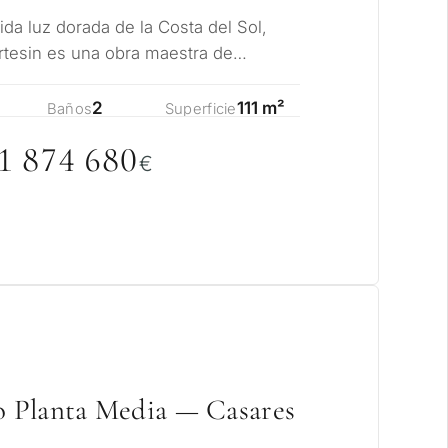
ida luz dorada de la Costa del Sol,
rtesin es una obra maestra de
 y encanto…
2
111 m²
Baños
Superficie
1 874 68
0
€
 Planta Media — Casares