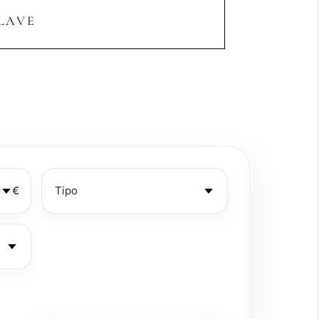
LAVE
€