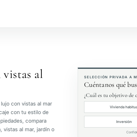
№
Junto a la playa
V
Vista al campo de golf
J
vistas al
Primera línea de golf
E
SELECCIÓN PRIVADA A 
Cuéntanos qué bus
¿Cuál es tu objetivo de
ujo con vistas al mar
Vivienda habitua
aje con tu estilo de
ropiedades, compara
Inversión
, vistas al mar, jardín o
Confid