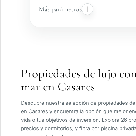
Más parámetros
Complejo vigilado
Vista panorámica
Propiedades de lujo con 
Con ascensor
mar en Casares
Piscina privada
Descubre nuestra selección de propiedades de l
en Casares y encuentra la opción que mejor enc
vida o tus objetivos de inversión. Explora 26 p
precios y dormitorios, y filtra por piscina privada