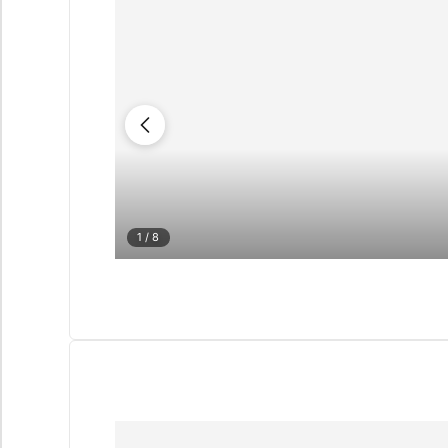
1
/ 8
CUESTIONARIO
Selección pers
Cons
propiedades e