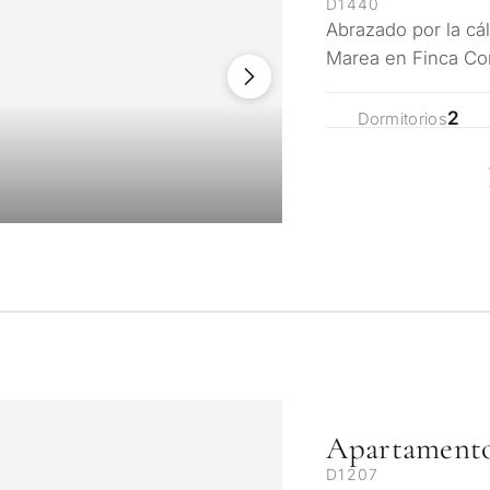
D1440
Abrazado por la cál
Marea en Finca Co
elegancia moderna
2
Dormitorios
Apartamento
D1207