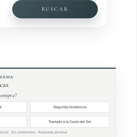
BUSCAR
ista al mar
ardín privado
xclusivas
MEDIDA
cas
 compra?
l
Segunda residencia
Traslado a la Costa del Sol
encial · Sin compromiso · Respuesta personal