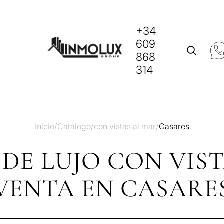
+34
609
868
314
Inicio
/
Catálogo
/
con vistas al mar
/
Casares
DE LUJO CON VIS
VENTA EN CASARE