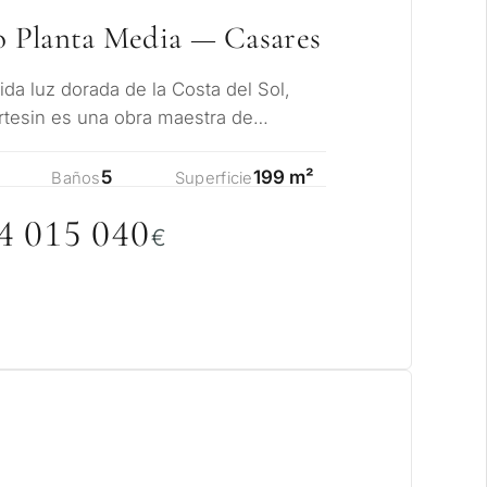
 Planta Media — Casares
ida luz dorada de la Costa del Sol,
rtesin es una obra maestra de
 y encanto…
5
199 m²
Baños
Superficie
4
0
15
0
4
0
€
ito considera una
rbella?
 residencia para mí