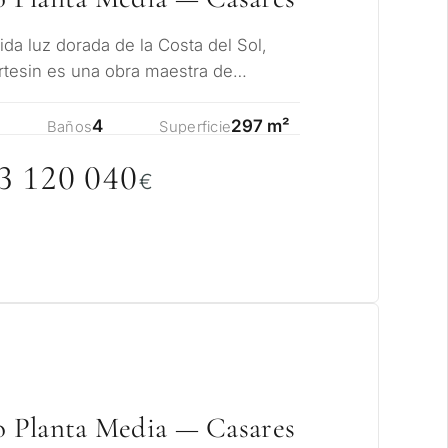
ida luz dorada de la Costa del Sol,
rtesin es una obra maestra de
 y encanto…
4
297 m²
Baños
Superficie
3 12
0
0
4
0
€
 Planta Media — Casares