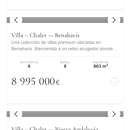
1
/ 8
Villa – Chalet — Benahavís
Una colección de villas premium ubicadas en
Benahavís. Bienvenido a un retiro acogedor donde
cada pequeño detalle habla de su eleg…
Dormitorios
Baños
Superficie
6
6
863 m²
8 995
0
0
0
€
1
/ 8
Villa – Chalet — Nueva Andalucía