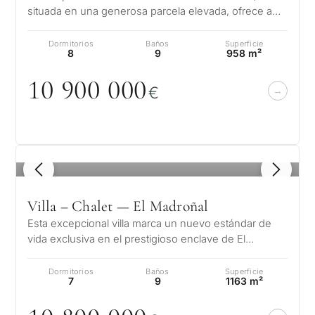
situada en una generosa parcela elevada, ofrece a
sus residentes un estilo de vida…
Dormitorios
Baños
Superficie
8
9
958 m²
1
0
9
0
0
0
0
0
€
1
/ 8
Villa – Chalet — El Madroñal
Esta excepcional villa marca un nuevo estándar de
vida exclusiva en el prestigioso enclave de El
Madroñal, situado en las colinas…
Dormitorios
Baños
Superficie
7
9
1163 m²