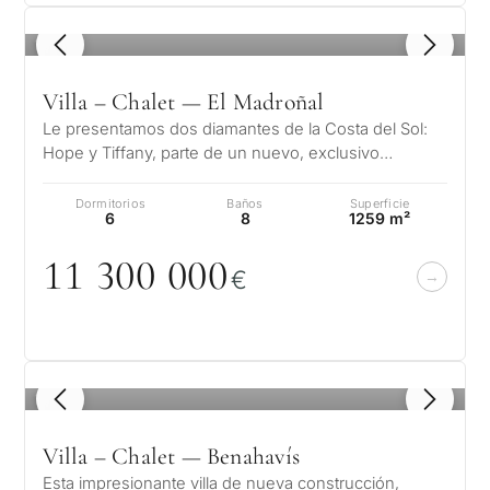
1
/ 8
Villa – Chalet — El Madroñal
Le presentamos dos diamantes de la Costa del Sol:
Hope y Tiffany, parte de un nuevo, exclusivo
proyecto Madroñal View. Situadas en…
Dormitorios
Baños
Superficie
6
8
1259 m²
11 3
0
0
0
0
0
€
1
/ 8
Villa – Chalet — Benahavís
Esta impresionante villa de nueva construcción,