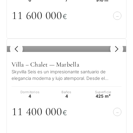
11 6
0
0
0
0
0
€
1
/ 8
Villa – Chalet — Marbella
Skyvilla Seis es un impresionante santuario de
elegancia moderna y lujo atemporal. Desde el
momento en que se cruza su gran vestíb…
Dormitorios
Baños
Superficie
4
4
425 m²
11 4
0
0
0
0
0
€