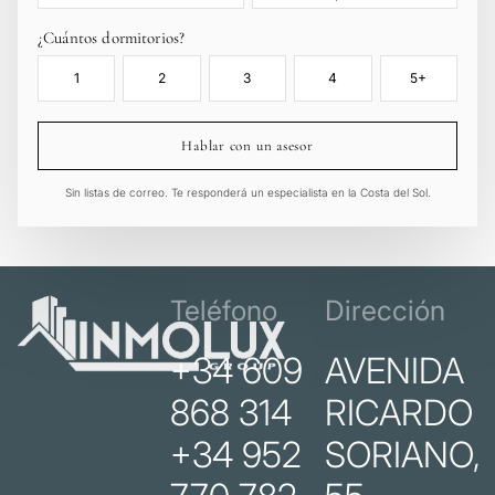
¿Cuántos dormitorios?
1
2
3
4
5+
Hablar con un asesor
Sin listas de correo. Te responderá un especialista en la Costa del Sol.
Teléfono
Dirección
+34 609
AVENIDA
868 314
RICARDO
+34 952
SORIANO,