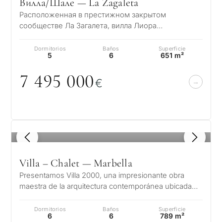
Вилла/Шале — La Zagaleta
Расположенная в престижном закрытом
сообществе Ла Загалета, вилла Лиора
представляет собой выдающуюся современную
резиденцию, вопл…
Dormitorios
Baños
Superficie
5
6
651 m²
7 495
0
0
0
€
1
/ 8
Villa – Chalet — Marbella
Presentamos Villa 2000, una impresionante obra
maestra de la arquitectura contemporánea ubicada
en uno de los enclaves más prestig…
Dormitorios
Baños
Superficie
6
6
789 m²