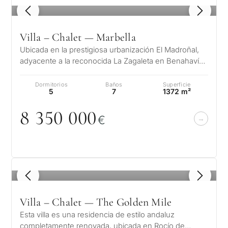
1
/ 8
Villa – Chalet — Marbella
Ubicada en la prestigiosa urbanización El Madroñal,
adyacente a la reconocida La Zagaleta en Benahavís
– Marbella, esta impresiona…
Dormitorios
Baños
Superficie
5
7
1372 m²
8 35
0
0
0
0
€
1
/ 8
Villa – Chalet — The Golden Mile
Esta villa es una residencia de estilo andaluz
completamente renovada, ubicada en Rocío de