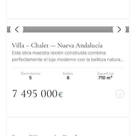
1
/ 8
Villa – Chalet — Nueva Andalucía
Esta obra maestra recién construida combina
perfectamente el lujo moderno con la belleza natural.
Diseñada por un arquitecto de re…
Dormitorios
Baños
Superficie
5
6
710 m²
7 495
0
0
0
€