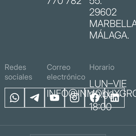
770 782
55.
29602
MARBELLA
MÁLAGA.
Redes
Correo
Horario
sociales
electrónico
LUN–VIE
INFO@INMOLUXGR
09:00 –
18:00