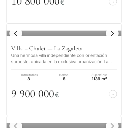
1
0
8
0
0
0
0
0
€
1
/ 8
Villa – Chalet — La Zagaleta
Una hermosa villa independiente con orientación
suroeste, ubicada en la exclusiva urbanización La
Zagaleta de Benahavis en la Cost…
Dormitorios
Baños
Superficie
8
8
1139 m²
9 9
0
0
0
0
0
€
1
/ 8