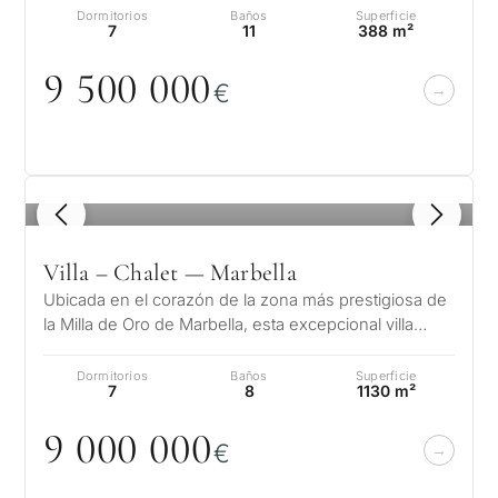
Dormitorios
Baños
Superficie
7
11
388 m²
9 5
0
0
0
0
0
€
1
/ 8
Villa – Chalet — Marbella
Ubicada en el corazón de la zona más prestigiosa de
la Milla de Oro de Marbella, esta excepcional villa
orientada al sur ofrece un…
Dormitorios
Baños
Superficie
7
8
1130 m²
9
0
0
0
0
0
0
€