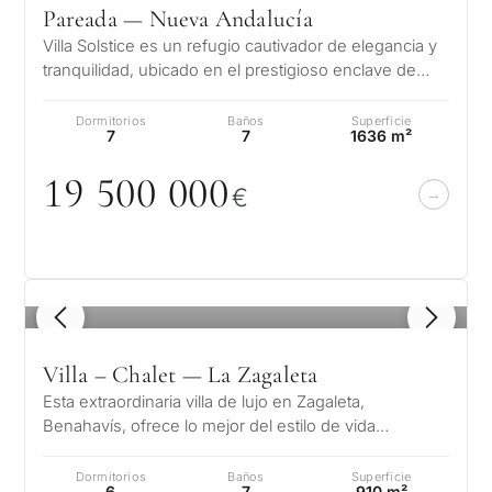
Pareada — Nueva Andalucía
Villa Solstice es un refugio cautivador de elegancia y
tranquilidad, ubicado en el prestigioso enclave de
Nueva Andalucía. Situada…
Dormitorios
Baños
Superficie
7
7
1636 m²
19 5
0
0
0
0
0
€
1
/ 8
Villa – Chalet — La Zagaleta
Esta extraordinaria villa de lujo en Zagaleta,
Benahavís, ofrece lo mejor del estilo de vida
mediterráneo con una ubicación presti…
Dormitorios
Baños
Superficie
6
7
910 m²