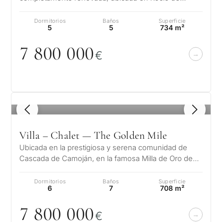
Nagüeles, en la prestigiosa Milla de Or…
Dormitorios
Baños
Superficie
5
5
734 m²
7 8
0
0
0
0
0
€
1
/ 8
Villa – Chalet — The Golden Mile
Ubicada en la prestigiosa y serena comunidad de
Cascada de Camoján, en la famosa Milla de Oro de
Marbella, la Villa Ivory ofrece u…
Dormitorios
Baños
Superficie
6
7
708 m²
7 8
0
0
0
0
0
€