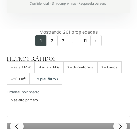
Confidencial · Sin compromiso · Respuesta personal
Mostrando 201 propiedades
1
2
3
…
11
›
FILTROS RÁPIDOS
Hasta 1 M €
Hasta 2 M €
3+ dormitorios
2+ baños
+200 m²
Limpiar filtros
Ordenar por precio
1
/ 8