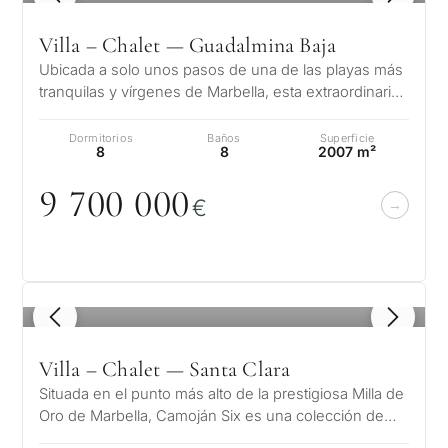
Villa – Chalet — Guadalmina Baja
Ubicada a solo unos pasos de una de las playas más
tranquilas y vírgenes de Marbella, esta extraordinaria
residencia en Guadalmina…
Dormitorios
Baños
Superficie
8
8
2007 m²
9 7
0
0
0
0
0
€
1
/ 8
Villa – Chalet — Santa Clara
Situada en el punto más alto de la prestigiosa Milla de
Oro de Marbella, Camoján Six es una colección de
cinco exquisitas villas d…