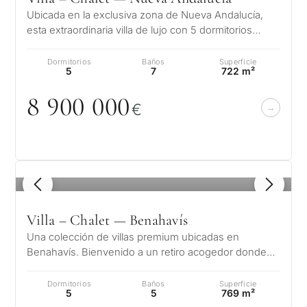
Ubicada en la exclusiva zona de Nueva Andalucía,
esta extraordinaria villa de lujo con 5 dormitorios
ofrece una combinación impeca…
Dormitorios
Baños
Superficie
¿Con
5
7
722 m²
qué
8 9
0
0
0
0
0
€
propósit
consider
CUESTIONARIO
una
propied
Selección
1
/ 8
en
personalizada
Villa – Chalet — Benahavís
Marbella
de
Una colección de villas premium ubicadas en
Consulta
Benahavís. Bienvenido a un retiro acogedor donde
propiedades
cada pequeño detalle habla de su eleg…
Primer
Dormitorios
Baños
Superficie
segun
5
5
769 m²
en Marbella
Deja tu solicitud: te
reside