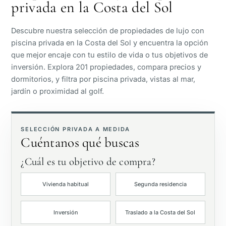
privada en la Costa del Sol
Vista al mar
Descubre nuestra selección de propiedades de lujo con
Vista panorámica
piscina privada en la Costa del Sol y encuentra la opción
que mejor encaje con tu estilo de vida o tus objetivos de
inversión. Explora 201 propiedades, compara precios y
Vista al campo de golf
dormitorios, y filtra por piscina privada, vistas al mar,
jardín o proximidad al golf.
Jardín privado
Con ascensor
SELECCIÓN PRIVADA A MEDIDA
Cuéntanos qué buscas
Primera línea de golf
¿Cuál es tu objetivo de compra?
Vivienda habitual
Segunda residencia
Exclusivas
Inversión
Traslado a la Costa del Sol
Piscina privada