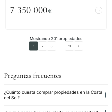
7 35
0
0
0
0
€
Mostrando 201 propiedades
1
2
3
…
11
›
Preguntas frecuentes
¿Cuánto cuesta comprar propiedades en la Costa
del Sol?
Tenemos 597 propiedades de este tipo en el catálogo,