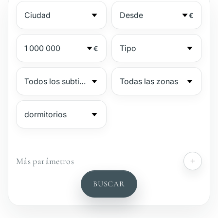
€
€
Más parámetros
№
BUSCAR
Complejo vigilado