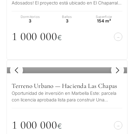
Adosados! El proyecto está ubicado en El Chaparral,
Mijas, y ofrece propiedades o…
Dormitorios
Baños
Superficie
3
3
154 m²
1
0
0
0
0
0
0
€
1
/ 8
Terreno Urbano — Hacienda Las Chapas
Oportunidad de inversión en Marbella Este: parcela
con licencia aprobada lista para construir Una
oportunidad excepcional para adq…
1
0
0
0
0
0
0
€