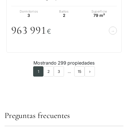
Bermeja y bañado por la brisa del Mediterráneo, e…
Dormitorios
Baños
Superficie
3
2
79 m²
963 991
€
Mostrando 299 propiedades
1
2
3
…
15
›
Preguntas frecuentes