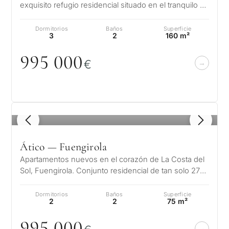
exquisito refugio residencial situado en el tranquilo y
pintoresco entorno de La Cala de…
Dormitorios
Baños
Superficie
3
2
160 m²
995
0
0
0
€
1
/ 8
Ático — Fuengirola
Apartamentos nuevos en el corazón de La Costa del
Sol, Fuengirola. Conjunto residencial de tan solo 27
viviendas exclusivas dividi…
Dormitorios
Baños
Superficie
2
2
75 m²
995
0
0
0