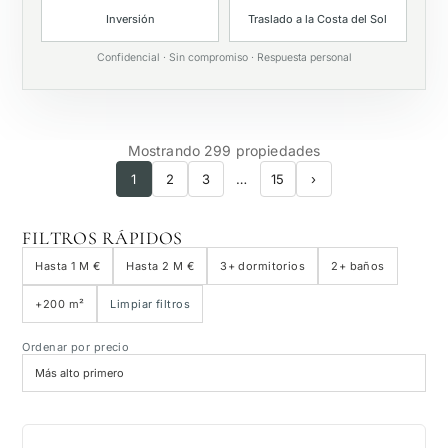
Inversión
Traslado a la Costa del Sol
Piscina privada
Confidencial · Sin compromiso · Respuesta personal
Mostrando 299 propiedades
1
2
3
…
15
›
FILTROS RÁPIDOS
Hasta 1 M €
Hasta 2 M €
3+ dormitorios
2+ baños
+200 m²
Limpiar filtros
Ordenar por precio