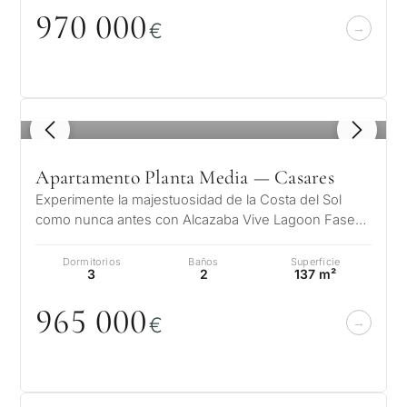
97
0
0
0
0
€
1
/ 5
Apartamento Planta Media — Casares
Experimente la majestuosidad de la Costa del Sol
como nunca antes con Alcazaba Vive Lagoon Fase
IV un complejo residencial único d…
Dormitorios
Baños
Superficie
3
2
137 m²
965
0
0
0
€