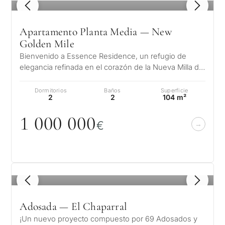
1
/ 8
Apartamento Planta Media — New
Golden Mile
Bienvenido a Essence Residence, un refugio de
elegancia refinada en el corazón de la Nueva Milla de
Oro. Este exclusivo complejo t…
Dormitorios
Baños
Superficie
2
2
104 m²
1
0
0
0
0
0
0
€
1
/ 8
Adosada — El Chaparral
¡Un nuevo proyecto compuesto por 69 Adosados ​​y