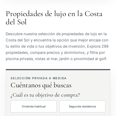
Junto a la playa
Propiedades de lujo en la Costa
del Sol
Vista al mar
Descubre nuestra selección de propiedades de lujo en la
Vista panorámica
Costa del Sol y encuentra la opción que mejor encaje con
tu estilo de vida o tus objetivos de inversión. Explora 299
propiedades, compara precios y dormitorios, y filtra por
Vista al campo de golf
piscina privada, vistas al mar, jardín o proximidad al golf.
Jardín privado
SELECCIÓN PRIVADA A MEDIDA
Cuéntanos qué buscas
Con ascensor
¿Cuál es tu objetivo de compra?
Primera línea de golf
Vivienda habitual
Segunda residencia
Exclusivas