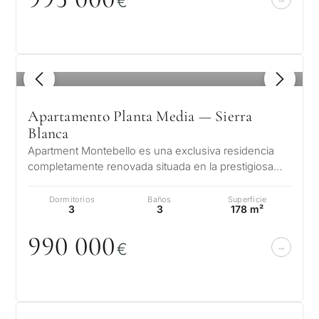
€
1
/ 8
Apartamento Planta Media — Sierra
Blanca
Apartment Montebello es una exclusiva residencia
completamente renovada situada en la prestigiosa
urbanización Montebello Hills, e…
Dormitorios
Baños
Superficie
3
3
178 m²
99
0
0
0
0
€
¿Con
qué