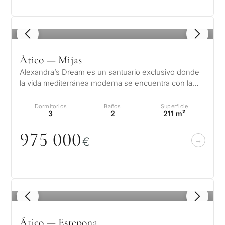
1
/ 8
Ático — Mijas
Alexandra’s Dream es un santuario exclusivo donde
la vida mediterránea moderna se encuentra con la
elegancia sin esfuerzo. Ubicado…
Dormitorios
Baños
Superficie
3
2
211 m²
975
0
0
0
€
1
/ 8
Ático — Estepona