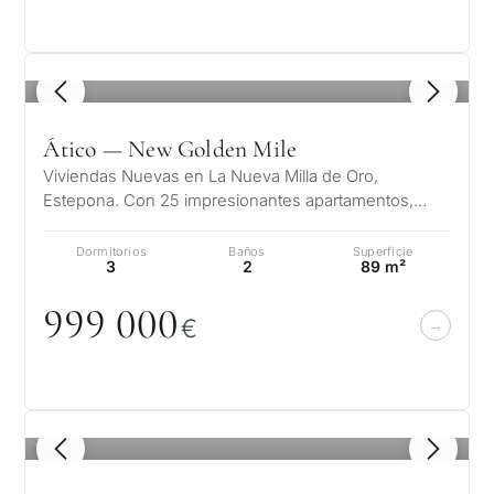
1
/ 8
Ático — New Golden Mile
Viviendas Nuevas en La Nueva Milla de Oro,
Estepona. Con 25 impresionantes apartamentos,
obtendrás algo más que vistas al mar y ac…
Dormitorios
Baños
Superficie
3
2
89 m²
999
0
0
0
€
1
/ 8