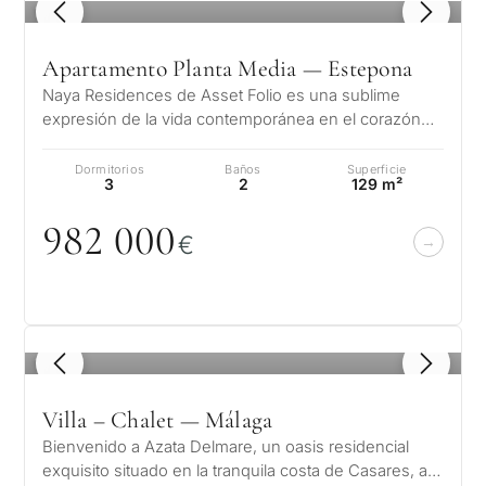
propósit
1
/ 8
consider
Apartamento Planta Media — Estepona
CUESTIONARIO
una
Naya Residences de Asset Folio es una sublime
propied
Selección
expresión de la vida contemporánea en el corazón
del Triángulo de Oro. Ubicado en la…
en
personalizada
Dormitorios
Baños
Superficie
Marbella
3
2
129 m²
de
982
0
0
0
Consulta
€
propiedades
Primer
segun
en Marbella
Deja tu solicitud: te
reside
contactaremos en
Le interesa *
para m
30 minutos
Responda a unas
1
/ 8
preguntas y
Mudan
Sin spam ni
seleccionaremos
Villa – Chalet — Málaga
✓
reside
publicidad
propiedades y soluciones
Bienvenido a Azata Delmare, un oasis residencial
perma
Sólo 1 respuesta
según su presupuesto,
✓
exquisito situado en la tranquila costa de Casares, a
experta