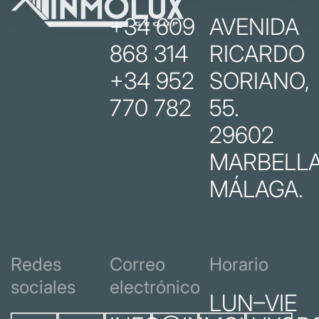
+34 609
AVENIDA
868 314
RICARDO
+34 952
SORIANO,
770 782
55.
29602
MARBELLA
MÁLAGA.
Redes
Correo
Horario
sociales
electrónico
LUN–VIE