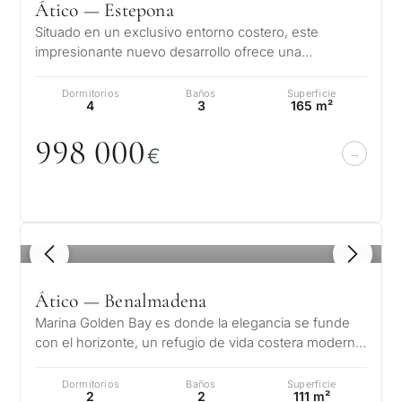
Ático — Estepona
Situado en un exclusivo entorno costero, este
impresionante nuevo desarrollo ofrece una
combinación perfecta de elegancia y comodi…
Dormitorios
Baños
Superficie
4
3
165 m²
998
0
0
0
€
1
/ 8
Ático — Benalmadena
Marina Golden Bay es donde la elegancia se funde
con el horizonte, un refugio de vida costera moderna
en el corazón de Benalmádena…
Dormitorios
Baños
Superficie
2
2
111 m²