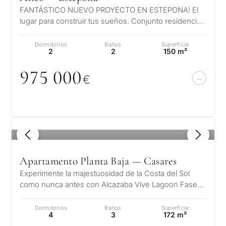
FANTÁSTICO NUEVO PROYECTO EN ESTEPONA! El
lugar para construir tus sueños. Conjunto residencial
de alto diseño, formado por varios…
Dormitorios
Baños
Superficie
2
2
150 m²
975
0
0
0
€
1
/ 5
Apartamento Planta Baja — Casares
Experimente la majestuosidad de la Costa del Sol
como nunca antes con Alcazaba Vive Lagoon Fase
IV un complejo residencial único d…
Dormitorios
Baños
Superficie
4
3
172 m²