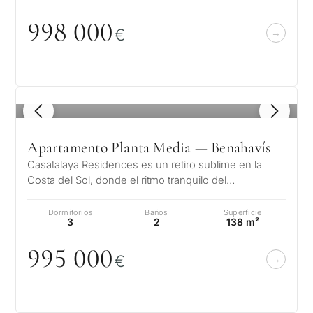
998
0
0
0
€
1
/ 8
Apartamento Planta Media — Benahavís
Casatalaya Residences es un retiro sublime en la
Costa del Sol, donde el ritmo tranquilo del
Mediterráneo se encuentra con la eleg…
Dormitorios
Baños
Superficie
3
2
138 m²
995
0
0
0
€