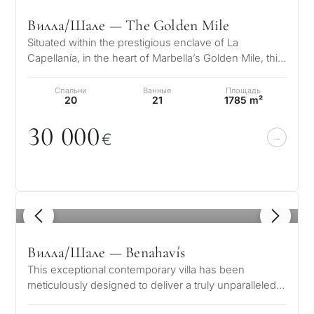
Вилла/Шале — The Golden Mile
Situated within the prestigious enclave of La
Capellanía, in the heart of Marbella’s Golden Mile, this
magnificent Mediterranean-s…
Спальни
Ванные
Площадь
20
21
1785 m²
3
0
0
0
0
€
1
/ 8
Вилла/Шале — Benahavís
This exceptional contemporary villa has been
meticulously designed to deliver a truly unparalleled
luxury lifestyle. Positioned in…