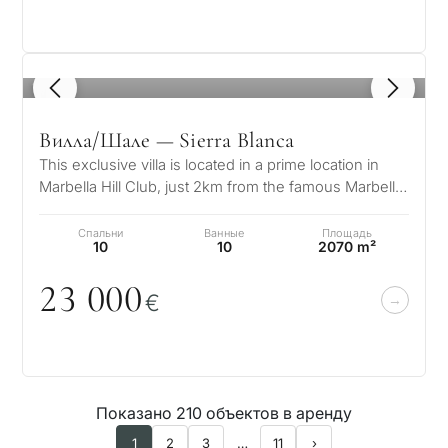
1
/ 8
Вилла/Шале — Sierra Blanca
This exclusive villa is located in a prime location in
Marbella Hill Club, just 2km from the famous Marbella
Club and Puente Roman…
Спальни
Ванные
Площадь
10
10
2070 m²
23
0
0
0
€
Показано 210 объектов в аренду
1
2
3
…
11
›