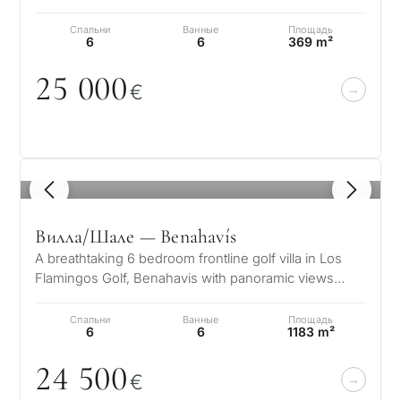
Nestled in the exclusive enclave o…
Спальни
Ванные
Площадь
6
6
369 m²
25
0
0
0
€
1
/ 8
Вилла/Шале — Benahavís
A breathtaking 6 bedroom frontline golf villa in Los
Flamingos Golf, Benahavis with panoramic views
down to the sea. A light and b…
Спальни
Ванные
Площадь
6
6
1183 m²
24 5
0
0
€