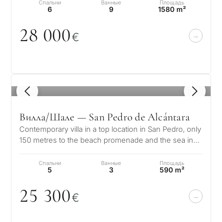
Спальни
Ванные
Площадь
6
9
1580 m²
28
0
0
0
€
1
/ 8
С
Вилла/Шале — San Pedro de Alcántara
какой
Contemporary villa in a top location in San Pedro, only
целью
150 metres to the beach promenade and the sea in
вы
Linda Vista Baja, San Ped…
Спальни
Ванные
Площадь
рассма
5
3
590 m²
КВИЗ
недви
25 3
0
0
€
Персональная
в
Марбе
подборка