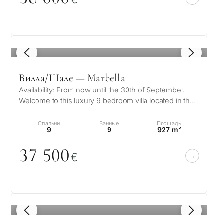
1
/ 8
Вилла/Шале — Marbella
Availability: From now until the 30th of September.
Welcome to this luxury 9 bedroom villa located in the
exclusive and highly sou…
Спальни
Ванные
Площадь
9
9
927 m²
37 5
0
0
€
1
/ 8