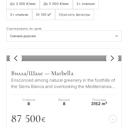
До 3 000 €/мес
До 5 000 €/мес
2+ спальни
3+ спальни
От 100 м²
Сбросить фильтры
Вид на море
Сортировать по цене
Панорамный вид
Вид на поле для гольфа
1
/ 8
Частный сад
Вилла/Шале — Marbella
Ensconced among natural greenery in the foothills of
С лифтом
the Sierra Blanca and overlooking the Mediterranean
and 2 continents, the arc…
Спальни
Ванные
Площадь
Первая линия гольфа
8
8
3152 m²
87 5
0
0
€
Эксклюзивные