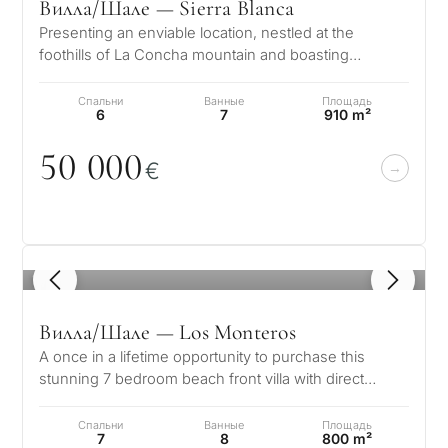
Вилла/Шале — Sierra Blanca
Presenting an enviable location, nestled at the
foothills of La Concha mountain and boasting
splendid views of the glistening Medi…
Спальни
Ванные
Площадь
6
7
910 m²
5
0
0
0
0
€
1
/ 8
Вилла/Шале — Los Monteros
A once in a lifetime opportunity to purchase this
stunning 7 bedroom beach front villa with direct
access to the beach in the soug…
Спальни
Ванные
Площадь
7
8
800 m²