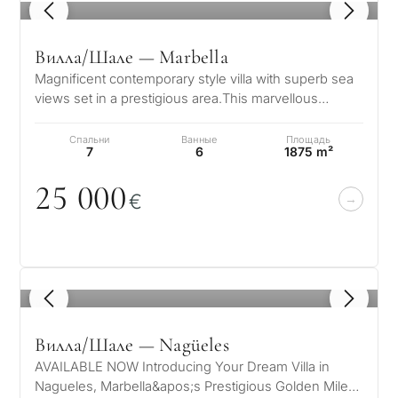
1
/ 8
Вилла/Шале — Marbella
Magnificent contemporary style villa with superb sea
views set in a prestigious area.This marvellous
property is set on the mounta…
Спальни
Ванные
Площадь
7
6
1875 m²
25
0
0
0
€
1
/ 8
Вилла/Шале — Nagüeles
AVAILABLE NOW Introducing Your Dream Villa in
Nagueles, Marbella&apos;s Prestigious Golden Mile