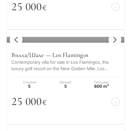
25
0
0
0
€
1
/ 8
Вилла/Шале — Los Flamingos
Contemporary villa for sale in Los Flamingos, the
luxury golf resort on the New Golden Mile. Los
Flamingos is one of the most soug…
Спальни
Ванные
Площадь
5
5
800 m²
25
0
0
0
€