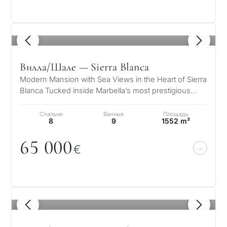
Частный бассейн
1
/ 8
Ещё параметры
Вилла/Шале — Sierra Blanca
Modern Mansion with Sea Views in the Heart of Sierra
Blanca Tucked inside Marbella’s most prestigious
gated community, this striki…
Спальни
Ванные
Площадь
8
9
1552 m²
65
0
0
0
€
1
/ 8