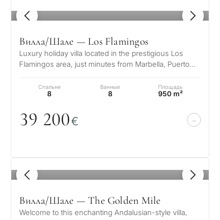
1
/ 8
Вилла/Шале — Los Flamingos
Luxury holiday villa located in the prestigious Los
Flamingos area, just minutes from Marbella, Puerto
Banús, and the finest golf…
Спальни
Ванные
Площадь
8
8
950 m²
39 2
0
0
€
1
/ 8
Вилла/Шале — The Golden Mile
Welcome to this enchanting Andalusian-style villa,