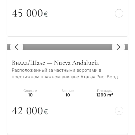
45
0
0
0
€
1
/ 8
Вилла/Шале — Nueva Andalucía
Расположенный за частными воротами в
престижном пляжном анклаве Аталая Рио-Верде,
это исключительное андалузское поместье
предлага…
Спальни
Ванные
Площадь
10
10
1290 m²
42
0
0
0
€