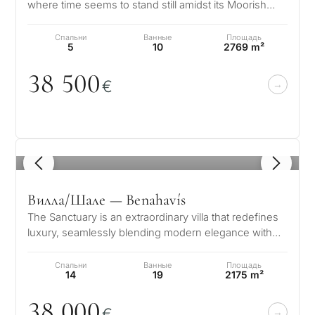
where time seems to stand still amidst its Moorish
influences. This architectur…
Спальни
Ванные
Площадь
5
10
2769 m²
38 5
0
0
€
1
/ 8
Вилла/Шале — Benahavís
The Sanctuary is an extraordinary villa that redefines
luxury, seamlessly blending modern elegance with
the natural beauty of Marb…
Спальни
Ванные
Площадь
14
19
2175 m²
38
0
0
0
€