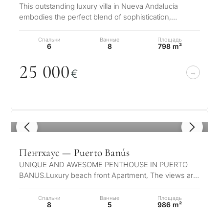
This outstanding luxury villa in Nueva Andalucía
embodies the perfect blend of sophistication,
comfort, and location. Within walki…
←
Назад
Спальни
Ванные
Площадь
6
8
798 m²
25
0
0
0
€
1
/ 8
Пентхаус — Puerto Banús
UNIQUE AND AWESOME PENTHOUSE IN PUERTO
BANUS.Luxury beach front Apartment, The views are
truly unique, the sea, coast and mountain…
Спальни
Ванные
Площадь
8
5
986 m²