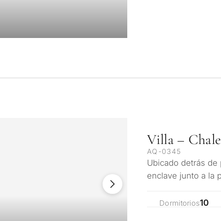
Villa – Chal
AQ-0345
Ubicado detrás de 
enclave junto a la 
excepcional finca
10
Dormitorios