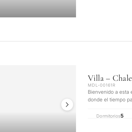
Villa – Chal
MDL-00161R
Bienvenido a esta e
donde el tiempo pa
moriscas. Esta joy
5
Dormitorios