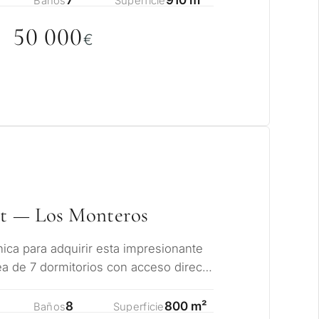
Baños
Superficie
ncia permanente
5
0
0
0
0
€
rsión
dad
R CONSULTA
Siguiente →
a política de privacidad
et — Los Monteros
ica para adquirir esta impresionante
nea de 7 dormitorios con acceso directo
8
800 m²
Baños
Superficie