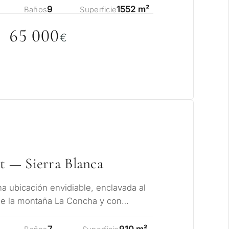
9
1552 m²
Baños
Superficie
65
0
0
0
€
ito considera una
et — Sierra Blanca
rbella?
 ubicación envidiable, enclavada al
 de la montaña La Concha y con
 residencia para mí
 sobre el…
7
910 m²