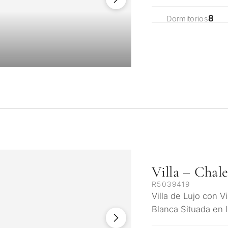
continentes, la jo
8
Dormitorios
Villa – Chal
R5039419
Villa de Lujo con V
Blanca Situada en l
Blanca, en la emb