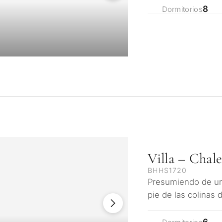
8
Dormitorios
¿Con qué propós
Villa – Chal
propiedad en Ma
BHHS1720
onalizada de
Presumiendo de una
pie de las colinas
Primera o segunda
ulta
n Marbella
espléndidas vistas
6