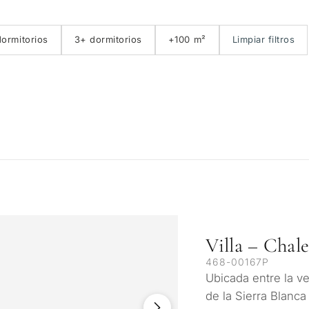
Primera línea de golf
E
ormitorios
3+ dormitorios
+100 m²
Limpiar filtros
Villa – Chal
468-00167P
Ubicada entre la ve
de la Sierra Blanca