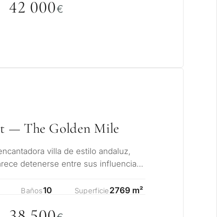
42
0
0
0
€
et — The Golden Mile
ncantadora villa de estilo andaluz,
rece detenerse entre sus influencias
a…
10
2769 m²
Baños
Superficie
38 5
0
0