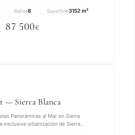
ya…
8
3152 m²
Baños
Superficie
87 5
0
0
€
et — Sierra Blanca
istas Panorámicas al Mar en Sierra
a exclusiva urbanización de Sierra
lemát…