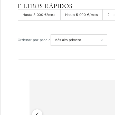
FILTROS RÁPIDOS
Con ascensor
Hasta 3 000 €/mes
Hasta 5 000 €/mes
2+ d
Piscina privada
Ordenar por precio
Más parámetros