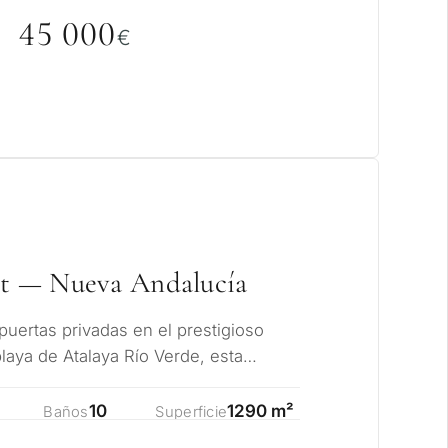
45
0
0
0
€
et — Nueva Andalucía
puertas privadas en el prestigioso
playa de Atalaya Río Verde, esta
 andaluz…
10
1290 m²
Baños
Superficie