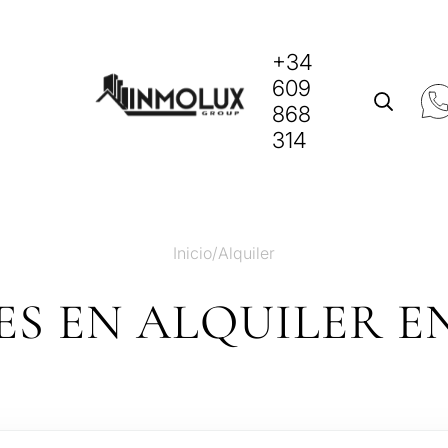
+34
609
868
314
Inicio
/
Alquiler
ES EN ALQUILER E