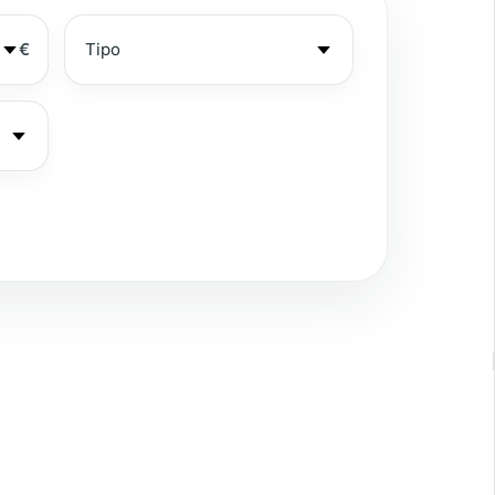
€
ista al mar
ardín privado