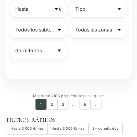
€
№
Mostrando 108 propiedades en alquiler
1
2
3
…
6
›
Complejo vigilado
FILTROS RÁPIDOS
Junto a la playa
Hasta 3 000 €/mes
Hasta 5 000 €/mes
2+ dormitorios