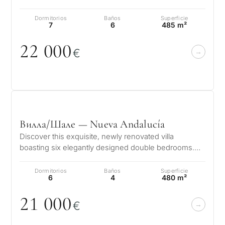
propiedad presenta 650 m…
Dormitorios
Baños
Superficie
7
6
485 m²
22
0
0
0
€
Вилла/Шале — Nueva Andalucía
Discover this exquisite, newly renovated villa
boasting six elegantly designed double bedrooms.
Conveniently situated just 400 met…
Dormitorios
Baños
Superficie
6
4
480 m²
21
0
0
0
€