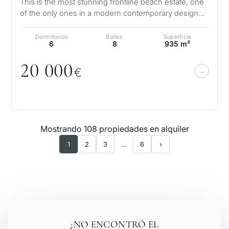
This is the most stunning frontline beach estate, one
of the only ones in a modern contemporary design
on the Golden Mile close to…
Dormitorios
Baños
Superficie
6
8
935 m²
2
0
0
0
0
€
Mostrando 108 propiedades en alquiler
1
2
3
…
6
›
¿NO ENCONTRÓ EL