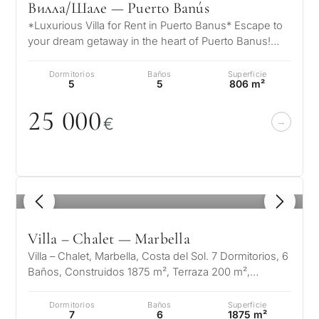
Le interesa *
Вилла/Шале — Puerto Banús
para m
30 minutos
Responda a unas
*Luxurious Villa for Rent in Puerto Banus* Escape to
preguntas y
your dream getaway in the heart of Puerto Banus!
Mudan
Sin spam ni
seleccionaremos
This exquisite villa offers…
✓
reside
publicidad
propiedades y soluciones
Dormitorios
Baños
Superficie
perma
Sólo 1 respuesta
5
5
806 m²
según su presupuesto,
✓
experta
objetivos y requisitos
SOLICITA
25
0
0
0
✓
Confidencial
Desarr
€
legales.
CONSULT
de
invers
Al enviar, aceptas la polí
privacidad
1 / 7
Vende
1
/ 8
Sin compromiso •
propi
Confidencial • A su medida
Villa – Chalet — Marbella
Villa – Chalet, Marbella, Costa del Sol. 7 Dormitorios, 6
Si
Baños, Construidos 1875 m², Terraza 200 m²,
←
Jardin/Terreno 4200 m²…
Atrás
Dormitorios
Baños
Superficie
7
6
1875 m²