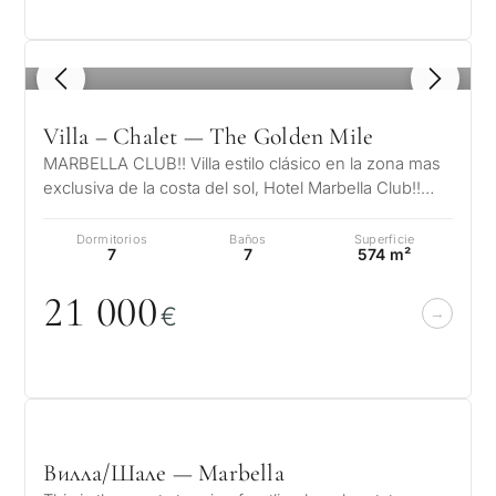
1
/ 8
Villa – Chalet — The Golden Mile
MARBELLA CLUB!! Villa estilo clásico en la zona mas
exclusiva de la costa del sol, Hotel Marbella Club!!
Urb. Marbella Country Clu…
Dormitorios
Baños
Superficie
7
7
574 m²
21
0
0
0
€
Вилла/Шале — Marbella