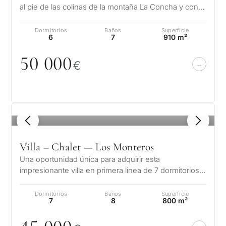
al pie de las colinas de la montaña La Concha y con
espléndidas vistas sobre el…
Dormitorios
Baños
Superficie
6
7
910 m²
5
0
0
0
0
€
1
/ 8
Villa – Chalet — Los Monteros
Una oportunidad única para adquirir esta
impresionante villa en primera linea de 7 dormitorios
con acceso directo a la playa en la…
Dormitorios
Baños
Superficie
7
8
800 m²