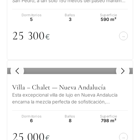
San Pedro, a tan solo 150 metros del paseo marítimo
y del mar en Linda Vista…
Dormitorios
Baños
Superficie
5
3
590 m²
25 3
0
0
€
1
/ 8
Villa – Chalet — Nueva Andalucía
Esta excepcional villa de lujo en Nueva Andalucía
encarna la mezcla perfecta de sofisticación,
comodidad y ubicación. A poca dista…
Dormitorios
Baños
Superficie
6
8
798 m²
25
0
0
0
€