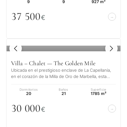
9
9
927 m²
37 5
0
0
€
1
/ 8
Villa – Chalet — The Golden Mile
Ubicada en el prestigioso enclave de La Capellanía,
en el corazón de la Milla de Oro de Marbella, esta
magnífica finca de estilo m…
Dormitorios
Baños
Superficie
20
21
1785 m²
3
0
0
0
0
€