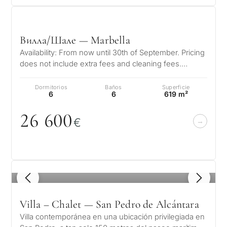
Вилла/Шале — Marbella
Availability: From now until 30th of September. Pricing
does not include extra fees and cleaning fees.
Welcome to this exceptional…
Dormitorios
Baños
Superficie
6
6
619 m²
26 6
0
0
€
1
/ 8
Villa – Chalet — San Pedro de Alcántara
Villa contemporánea en una ubicación privilegiada en