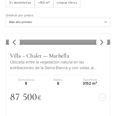
3+ dormitorios
+100 m²
Limpiar filtros
Vista al mar
Ordenar por precio
Vista panorámica
Vista al campo de golf
1
/ 8
Jardín privado
Villa – Chalet — Marbella
Ubicada entre la vegetación natural en las
Con ascensor
estribaciones de la Sierra Blanca y con vistas al
Mediterráneo y 2 continentes, la joya…
Dormitorios
Baños
Superficie
Primera línea de golf
8
8
3152 m²
87 5
0
0
€
Exclusivas
Piscina privada