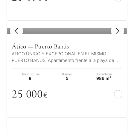
¿Con
1
/ 8
qué
propósit
Ático — Puerto Banús
ATICO ÚNICO Y EXCEPCIONAL EN EL MISMO
consider
PUERTO BANUS. Apartamento frente a la playa de
CUESTIONARIO
una
lujo, Las vistas son verdaderamente únicas, e…
propied
Selección
Dormitorios
Baños
Superficie
8
5
986 m²
en
personalizada
25
0
0
0
Marbella
€
de
Consulta
propiedades
Primer
segun
en Marbella
Deja tu solicitud: te
reside
contactaremos en