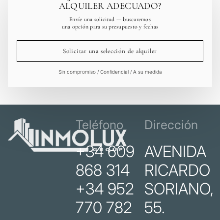
ALQUILER ADECUADO?
Envíe una solicitud — buscaremos
una opción para su presupuesto y fechas
Solicitar una selección de alquiler
Sin compromiso / Confidencial / A su medida
Teléfono
Dirección
+34 609
AVENIDA
868 314
RICARDO
+34 952
SORIANO,
770 782
55.