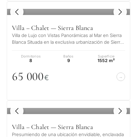
1
/ 8
Más parámetros
Villa – Chalet — Sierra Blanca
Villa de Lujo con Vistas Panorámicas al Mar en Sierra
Blanca Situada en la exclusiva urbanización de Sierra
Blanca, en la emblemát…
Dormitorios
Baños
Superficie
8
9
1552 m²
65
0
0
0
€
1
/ 8
Villa – Chalet — Sierra Blanca
Presumiendo de una ubicación envidiable, enclavada