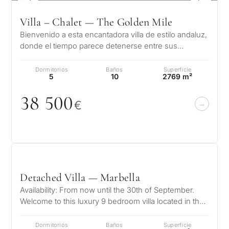
Villa – Chalet — The Golden Mile
Bienvenido a esta encantadora villa de estilo andaluz,
donde el tiempo parece detenerse entre sus
influencias moriscas. Esta joya…
Dormitorios
Baños
Superficie
5
10
2769 m²
38 5
0
0
€
Detached Villa — Marbella
Availability: From now until the 30th of September.
Welcome to this luxury 9 bedroom villa located in the
exclusive and highly sou…
Dormitorios
Baños
Superficie