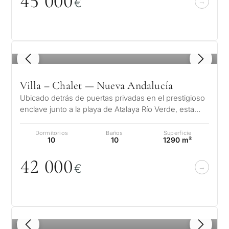
45
0
0
0
€
1
/ 8
Villa – Chalet — Nueva Andalucía
Ubicado detrás de puertas privadas en el prestigioso
enclave junto a la playa de Atalaya Río Verde, esta
excepcional finca andaluz…
Dormitorios
Baños
Superficie
10
10
1290 m²
42
0
0
0
€
1
/ 8