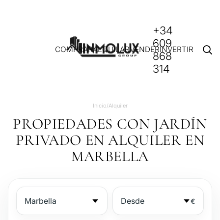
+34
609
COMPRAR
ALQUILAR
VENDER
INVERTIR
868
314
Inicio
/
Alquiler
PROPIEDADES CON JARDÍN
PRIVADO EN ALQUILER EN
MARBELLA
€