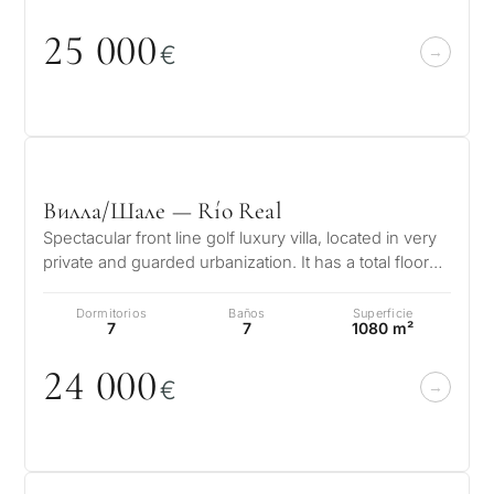
25
0
0
0
€
Вилла/Шале — Río Real
Spectacular front line golf luxury villa, located in very
private and guarded urbanization. It has a total floor
area of 1,200 m2…
Dormitorios
Baños
Superficie
7
7
1080 m²
24
0
0
0
€