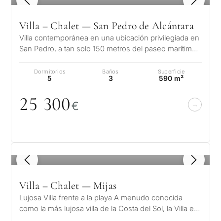
en Marbella
Deja tu solicitud: te
reside
contactaremos en
Le interesa *
para m
Villa – Chalet — San Pedro de Alcántara
30 minutos
Responda a unas
Villa contemporánea en una ubicación privilegiada en
preguntas y
San Pedro, a tan solo 150 metros del paseo marítimo
Mudan
Sin spam ni
seleccionaremos
✓
y del mar en Linda Vista…
reside
publicidad
propiedades y soluciones
perma
Dormitorios
Baños
Superficie
Sólo 1 respuesta
según su presupuesto,
5
3
590 m²
✓
experta
objetivos y requisitos
SOLICITA
✓
Confidencial
25 3
0
0
Desarr
legales.
€
CONSULT
de
invers
Al enviar, aceptas la polí
privacidad
1 / 7
Vende
Sin compromiso •
1
/ 8
propi
Confidencial • A su medida
Villa – Chalet — Mijas
Lujosa Villa frente a la playa A menudo conocida
Si
←
como la más lujosa villa de la Costa del Sol, la Villa es
Atrás
verdaderamente una joya…