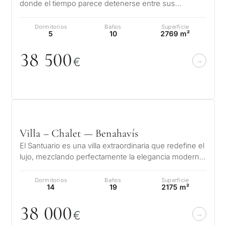
donde el tiempo parece detenerse entre sus
influencias moriscas. Esta joya…
Dormitorios
Baños
Superficie
5
10
2769 m²
38 5
0
0
€
Villa – Chalet — Benahavís
El Santuario es una villa extraordinaria que redefine el
lujo, mezclando perfectamente la elegancia moderna
con la belleza natural…
Dormitorios
Baños
Superficie
14
19
2175 m²
38
0
0
0
€