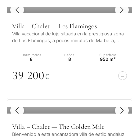
1
/ 8
Villa – Chalet — Los Flamingos
Villa vacacional de lujo situada en la prestigiosa zona
de Los Flamingos, a pocos minutos de Marbella,
Puerto Banús y de algunos d…
Dormitorios
Baños
Superficie
8
8
950 m²
39 2
0
0
€
1
/ 8
Villa – Chalet — The Golden Mile
Bienvenido a esta encantadora villa de estilo andaluz,