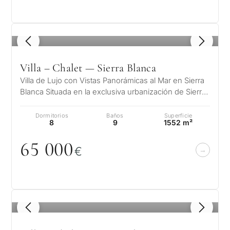
Piscina privada
1
/ 8
Más parámetros
Villa – Chalet — Sierra Blanca
Villa de Lujo con Vistas Panorámicas al Mar en Sierra
Blanca Situada en la exclusiva urbanización de Sierra
Blanca, en la emblemát…
Dormitorios
Baños
Superficie
8
9
1552 m²
65
0
0
0
€
1
/ 8