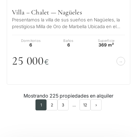
Villa – Chalet — Nagüeles
Presentamos la villa de sus sueños en Nagüeles, la
prestigiosa Milla de Oro de Marbella Ubicada en el
exclusivo enclave de Naguele…
Dormitorios
Baños
Superficie
6
6
369 m²
25
0
0
0
€
Mostrando 225 propiedades en alquiler
1
2
3
…
12
›