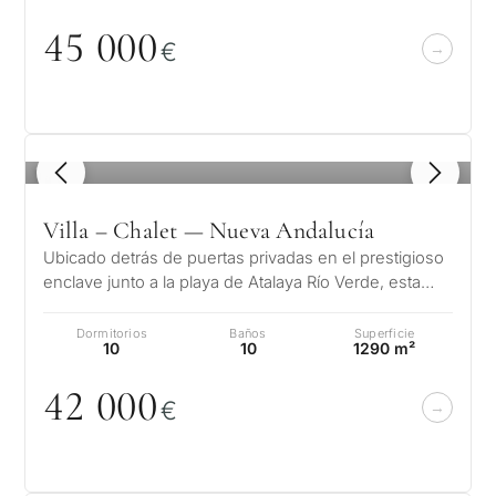
45
0
0
0
€
1
/ 8
Villa – Chalet — Nueva Andalucía
Ubicado detrás de puertas privadas en el prestigioso
enclave junto a la playa de Atalaya Río Verde, esta
excepcional finca andaluz…
Dormitorios
Baños
Superficie
10
10
1290 m²
42
0
0
0
€