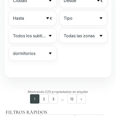
€
€
№
Mostrando 225 propiedades en alquiler
1
2
3
…
12
›
Complejo vigilado
FILTROS RÁPIDOS
Junto a la playa