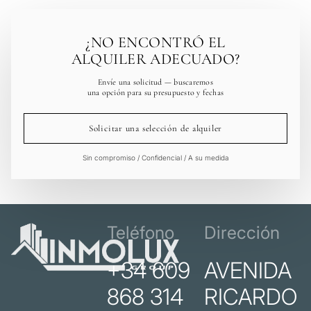
¿NO ENCONTRÓ EL
ALQUILER ADECUADO?
Envíe una solicitud — buscaremos
una opción para su presupuesto y fechas
Solicitar una selección de alquiler
Sin compromiso / Confidencial / A su medida
Teléfono
Dirección
+34 609
AVENIDA
868 314
RICARDO