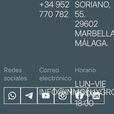
+34 952
SORIANO,
770 782
55.
29602
MARBELLA
MÁLAGA.
Redes
Correo
Horario
sociales
electrónico
LUN–VIE
INFO@INMOLUXGR
09:00 –
18:00