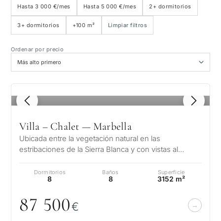
Hasta 3 000 €/mes
Hasta 5 000 €/mes
2+ dormitorios
3+ dormitorios
+100 m²
Limpiar filtros
Vista al mar
Ordenar por precio
Vista panorámica
Vista al campo de golf
1
/ 8
Jardín privado
Villa – Chalet — Marbella
Ubicada entre la vegetación natural en las
Con ascensor
estribaciones de la Sierra Blanca y con vistas al
Mediterráneo y 2 continentes, la joya…
Dormitorios
Baños
Superficie
Primera línea de golf
8
8
3152 m²
87 5
0
0
€
Exclusivas