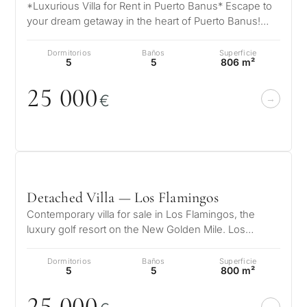
*Luxurious Villa for Rent in Puerto Banus* Escape to
your dream getaway in the heart of Puerto Banus!
This exquisite villa offers…
Dormitorios
Baños
Superficie
5
5
806 m²
25
0
0
0
€
Detached Villa — Los Flamingos
Contemporary villa for sale in Los Flamingos, the
luxury golf resort on the New Golden Mile. Los
Flamingos is one of the most soug…
Dormitorios
Baños
Superficie
5
5
800 m²
25
0
0
0