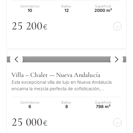
Dormitorios
Baños
Superficie
10
12
2000 m²
25 2
0
0
€
1
/ 8
Villa – Chalet — Nueva Andalucía
Esta excepcional villa de lujo en Nueva Andalucía
encarna la mezcla perfecta de sofisticación,
comodidad y ubicación. A poca dista…
Dormitorios
Baños
Superficie
6
8
798 m²
25
0
0
0
€