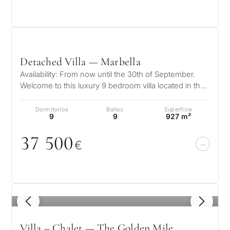
Detached Villa — Marbella
Availability: From now until the 30th of September.
Welcome to this luxury 9 bedroom villa located in the
exclusive and highly sou…
Dormitorios
Baños
Superficie
9
9
927 m²
37 5
0
0
€
1
/ 8
Villa – Chalet — The Golden Mile