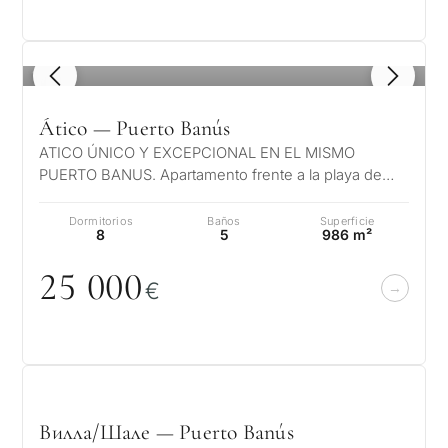
1
/ 8
Ático — Puerto Banús
ATICO ÚNICO Y EXCEPCIONAL EN EL MISMO
PUERTO BANUS. Apartamento frente a la playa de
lujo, Las vistas son verdaderamente únicas, e…
Dormitorios
Baños
Superficie
8
5
986 m²
25
0
0
0
€
Вилла/Шале — Puerto Banús