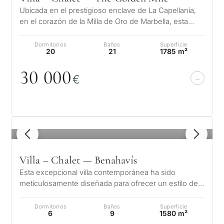
Ubicada en el prestigioso enclave de La Capellanía,
en el corazón de la Milla de Oro de Marbella, esta
magnífica finca de estilo m…
Dormitorios
Baños
Superficie
20
21
1785 m²
3
0
0
0
0
€
1
/ 8
Villa – Chalet — Benahavís
Esta excepcional villa contemporánea ha sido
meticulosamente diseñada para ofrecer un estilo de
vida de lujo verdaderamente incomp…
Dormitorios
Baños
Superficie
6
9
1580 m²