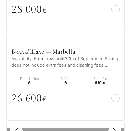
28
0
0
0
€
¿Con
qué
Вилла/Шале — Marbella
propósit
Availability: From now until 30th of September. Pricing
consider
does not include extra fees and cleaning fees.
CUESTIONARIO
Welcome to this exceptional…
una
Dormitorios
Baños
Superficie
propied
Selección
6
6
619 m²
en
26 6
0
0
personalizada
€
Marbella
de
Consulta
propiedades
Primer
segun
1
/ 8