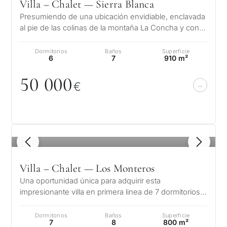
Villa – Chalet — Sierra Blanca
Presumiendo de una ubicación envidiable, enclavada
al pie de las colinas de la montaña La Concha y con
espléndidas vistas sobre el…
Dormitorios
Baños
Superficie
6
7
910 m²
5
0
0
0
0
€
1
/ 8
Villa – Chalet — Los Monteros
Una oportunidad única para adquirir esta
impresionante villa en primera linea de 7 dormitorios
con acceso directo a la playa en la…
Dormitorios
Baños
Superficie
7
8
800 m²